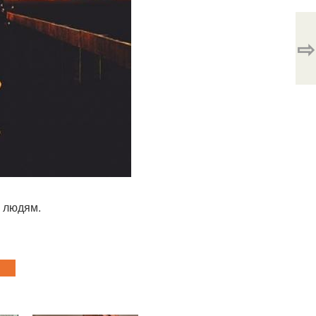
⇨
м людям.