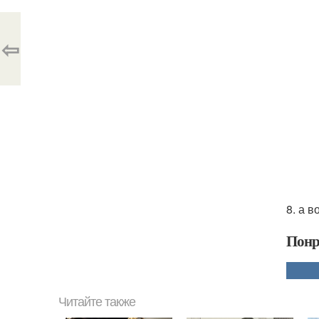
⇦
8. а 
Понр
Читайте также