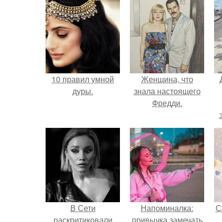
10 правил умной
Женщина, что
дуры.
знала настоящего
Фредди.
В Сети
Напоминалка:
С
раскритиковали
привычка замечать