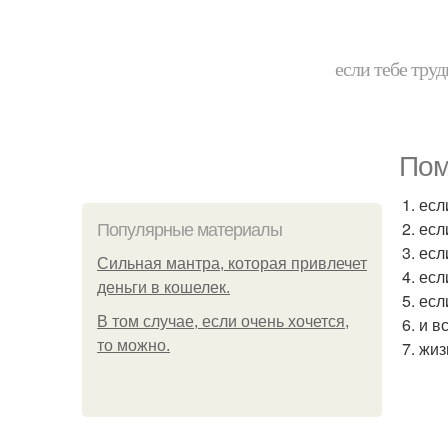
если тебе труд
Пом
1. есл
2. есл
Популярные материалы
3. ес
Сильная мантра, которая привлечет
4. есл
деньги в кошелек.
5. ес
В том случае, если очень хочется,
6. и в
то можно.
7. жиз