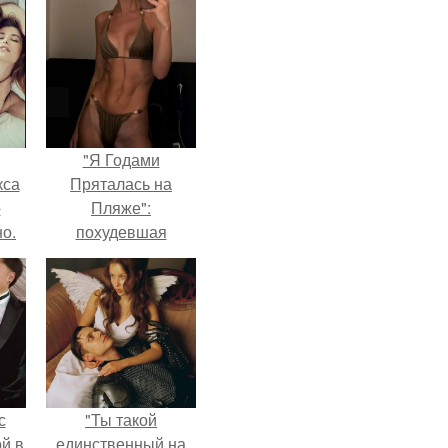
"Я Годами
кса
Пряталась на
о
Пляже":
о.
похудевшая
невестка Валерии
показала фигуру в
откровенном
купальнике.
с
"Ты такой
й в
единственный на