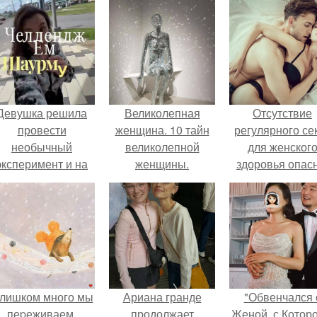
Девушка решила
Великолепная
Отсутствие
провести
женщина. 10 тайн
регулярного се
необычный
великолепной
для женског
эксперимент и на
женщины.
здоровья опасн
протяжении 30
дней питалась
одной шаурмой.
лишком много мы
Ариана гранде
"Обвенчался 
пеpеживаем.
продолжает
Женой, с Которо