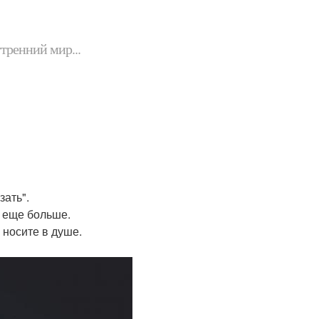
утренний мир...
зать".
я еще больше.
о носите в душе.