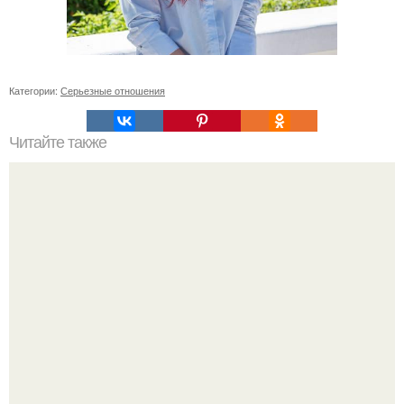
Категории:
Серьезные отношения
Читайте также
Можно ли носить кольцо на безымянном пальце правой
руки незамужней девушке