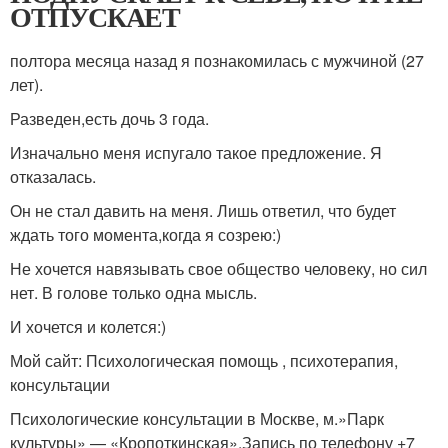
ОТПУСКАЕТ
полтора месяца назад я познакомилась с мужчиной (27
лет).
Разведен,есть дочь 3 года.
Изначально меня испугало такое предложение. Я
отказалась.
Он не стал давить на меня. Лишь ответил, что будет
ждать того момента,когда я созрею:)
Не хочется навязывать свое общество человеку, но сил
нет. В голове только одна мысль.
И хочется и колется:)
Мой сайт: Психологическая помощь , психотерапия,
консультации
Психологические консультации в Москве, м.»Парк
культуры» — «Кропоткинская».Запись по телефону +7