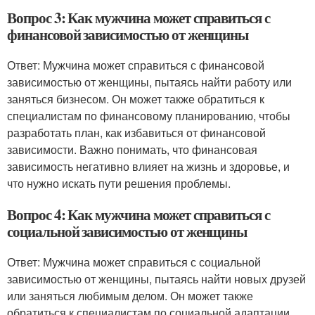
Вопрос 3: Как мужчина может справиться с
финансовой зависимостью от женщины
Ответ: Мужчина может справиться с финансовой
зависимостью от женщины, пытаясь найти работу или
заняться бизнесом. Он может также обратиться к
специалистам по финансовому планированию, чтобы
разработать план, как избавиться от финансовой
зависимости. Важно понимать, что финансовая
зависимость негативно влияет на жизнь и здоровье, и
что нужно искать пути решения проблемы.
Вопрос 4: Как мужчина может справиться с
социальной зависимостью от женщины
Ответ: Мужчина может справиться с социальной
зависимостью от женщины, пытаясь найти новых друзей
или заняться любимым делом. Он может также
обратиться к специалистам по социальной адаптации,