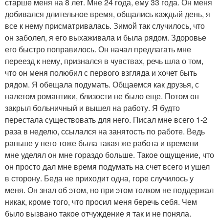
старше меня на 8 лет. Мне 24 года, ему 33 года. Он меня
добивался длительное время, общались каждый день, я
все к нему присматривалась. Зимой так случилось, что
он заболел, я его выхаживала и была рядом. Здоровье
его быстро поправилось. Он начал предлагать мне
переезд к нему, признался в чувствах, речь шла о том,
что он меня полюбил с первого взгляда и хочет быть
рядом. Я обещала подумать. Общаемся как друзья, с
налетом романтики, близости не было еще. Потом он
закрыл больничный и вышел на работу. Я будто
перестала существовать для него. Писал мне всего 1-2
раза в неделю, ссылался на занятость по работе. Ведь
раньше у него тоже была такая же работа и времени
мне уделял он мне гораздо больше. Такое ощущение, что
он просто дал мне время подумать на счет всего и ушел
в сторону. Беда не приходит одна, горе случилось у
меня. Он знал об этом, но при этом толком не поддержал
никак, кроме того, что просил меня беречь себя. Чем
было вызвано такое отчуждение я так и не поняла.