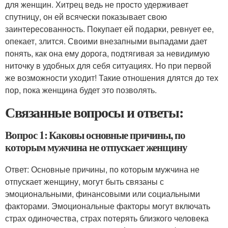
для женщин. Хитрец ведь не просто удерживает
спутницу, он ей всячески показывает свою
заинтересованность. Покупает ей подарки, ревнует ее,
опекает, злится. Своими внезапными выпадами дает
понять, как она ему дорога, подтягивая за невидимую
ниточку в удобных для себя ситуациях. Но при первой
же возможности уходит! Такие отношения длятся до тех
пор, пока женщина будет это позволять.
Связанные вопросы и ответы:
Вопрос 1: Каковы основные причины, по
которым мужчина не отпускает женщину
Ответ: Основные причины, по которым мужчина не
отпускает женщину, могут быть связаны с
эмоциональными, финансовыми или социальными
факторами. Эмоциональные факторы могут включать
страх одиночества, страх потерять близкого человека