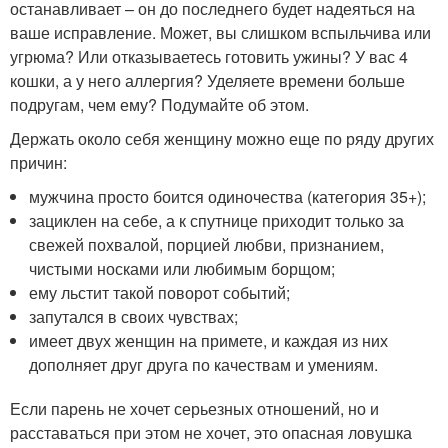
останавливает – он до последнего будет надеяться на
ваше исправление. Может, вы слишком вспыльчива или
угрюма? Или отказываетесь готовить ужины? У вас 4
кошки, а у него аллергия? Уделяете времени больше
подругам, чем ему? Подумайте об этом.
Держать около себя женщину можно еще по ряду других
причин:
мужчина просто боится одиночества (категория 35+);
зациклен на себе, а к спутнице приходит только за
свежей похвалой, порцией любви, признанием,
чистыми носками или любимым борщом;
ему льстит такой поворот событий;
запутался в своих чувствах;
имеет двух женщин на примете, и каждая из них
дополняет друг друга по качествам и умениям.
Если парень не хочет серьезных отношений, но и
расставаться при этом не хочет, это опасная ловушка