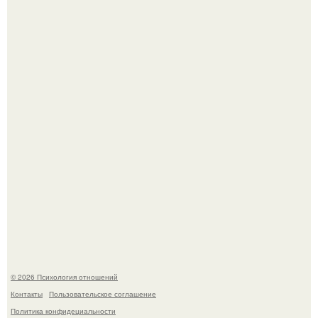
Лерчек, предварительно, намерена обжаловать
приговор.
Напоминалка: привычка замечать хорошее даже в
самые серые дни - это не очередная сказка из книг по
саморазвитию.
© 2026 Психология отношений
Контакты
Пользовательское соглашение
Политика конфидециальности