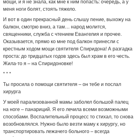
мощи, и я не знала, как мне к ним попасть: очередь, а у
меня ноги болят, стоять тяжело.
И вот в один прекрасный день слышу пение, выхожу на
балкон, смотрю вниз, а там… народ молится,
священники, служба с чтением Евангелия и прочее.
Оказывается, прямо ко мне под балкон принесли с
крестным ходом мощи святителя Спиридона! А разгадка
проста: до тридцатых годов здесь был храм в его честь.
Жила-то я – на Спиридоновке!
* * *
Ты просила о помощи святителя – он тебе и послал
хирурга
У моей парализованной мамы заболел большой палец
на ноге – панариций. Я его лечила всеми возможными
способами. Воспалительный процесс то стихал, то снова
возобновлялся. Нужно было везти маму к хирургу, но
транспортировать лежачего больного – всегда