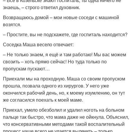
– Все в Козельске знают госпиталь, ты одна ничего не
знаешь, – строго ответил духовник.
Возвращаюсь домой – мои новые соседи с машиной
возятся.
– Простите, вы не подскажете, где госпиталь находится?
Соседка Маша весело отвечает:
– Не только знаем, я ещё и там работаю! Мы вас можем
свозить – хоть прямо сейчас! Но туда только по
пропускам пускают…
Приехали мы на проходную. Маша со своим пропуском
прошла, позвала одного из хирургов. У него уже
окончился рабочий день, но, к моему изумлению, он тут
же согласился поехать к моей маме.
Приехал, умело обезболил и удалил ноготь на больном
пальце так быстро, что мама даже не ойкнула. Объяснил,
что консервативными методами такой воспалительный
процесс чаще всего не удается вылечить – только