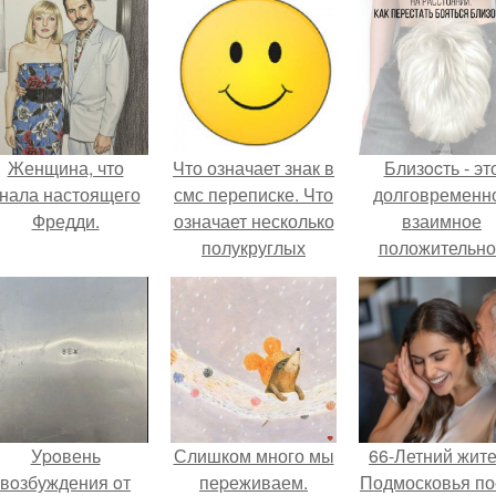
Женщина, что
Что означает знак в
Близocть - эт
нала настоящего
смс переписке. Что
долговременн
Фредди.
означает несколько
взаимное
полукруглых
положительно
скобочек в конце
эмоциональн
предложения?
вовлечение,
взаимодействи
Уpoвень
Слишком много мы
66-Летний жит
вoзбуждения oт
пеpеживаем.
Подмосковья по