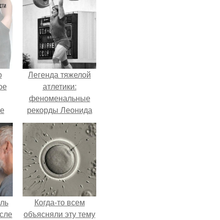
о
Легенда тяжелой
ое
атлетики:
феноменальные
е
рекорды Леонида
ое
Тараненко.
е.
ель
Когда-то всем
сле
объясняли эту тему