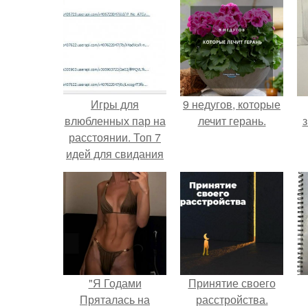
Игры для
9 недугов, которые
влюбленных пар на
лечит герань.
з
расстоянии. Топ 7
идей для свидания
на расстоянии
"Я Годами
Принятие своего
Пряталась на
расстройства.