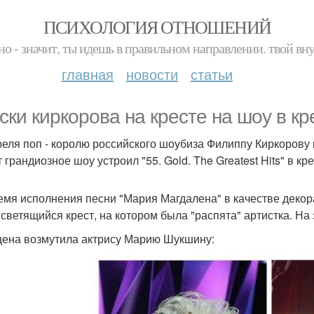
ПСИХОЛОГИЯ ОТНОШЕНИЙ
но - значит, ты идешь в правильном направлении. твой вн
главная
новости
статьи
ски киркорова на кресте на шоу в к
реля поп - королю российского шоубиза Филиппу Киркорову 
 грандиозное шоу устроил "55. Gold. The Greatest Hits" в кр
емя исполнения песни "Мария Магдалена" в качестве деко
 светящийся крест, на котором была "распята" артистка. На 
цена возмутила актрису Марию Шукшину: