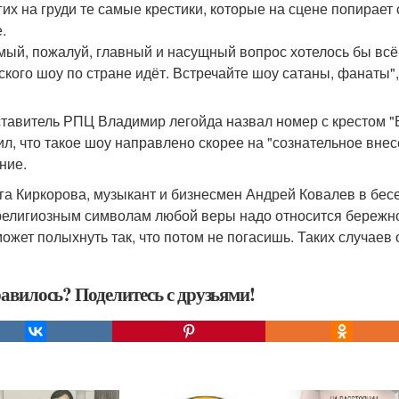
гих на груди те самые крестики, которые на сцене попирает
.
мый, пожалуй, главный и насущный вопрос хотелось бы всё-
ского шоу по стране идёт. Встречайте шоу сатаны, фанаты",
тавитель РПЦ Владимир легойда назвал номер с крестом "Б
ил, что такое шоу направлено скорее на "сознательное внес
ние.
га Киркорова, музыкант и бизнесмен Андрей Ковалев в бес
 религиозным символам любой веры надо относится бережно
может полыхнуть так, что потом не погасишь. Таких случаев о
авилось? Поделитесь с друзьями!