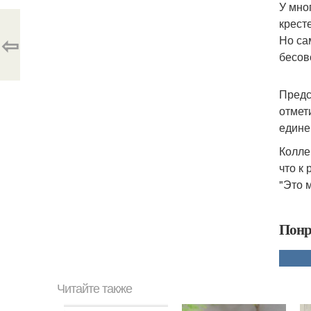
У мно
кресте
⇦
Но са
бесов
Предс
отмет
едине
Колле
что к
"Это 
Понр
Читайте также