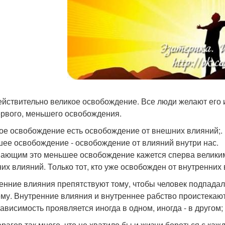
ействительно великое освобождение. Все люди желают его и
ервого, меньшего освобождения.
ое освобождение есть освобождение от внешних влияний;.
ее освобождение - освобождение от влияний внутри нас.
ающим это меньшее освобождение кажется сперва великим,
их влияний. Только тот, кто уже освобожден от внутренних
енние влияния препятствуют тому, чтобы человек подпадал
му. Внутренние влияния и внутреннее рабство проистекают
зависимость проявляется иногда в одном, иногда - в другом; 
врагов так много, что не хватило бы и жизни бороться с каж