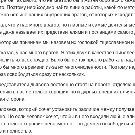
го. Поэтому необходимо найти линию работы, какой-то ме
ожно больше наших внутренних врагов, от которых исходят 
зал, что у нас много врагов; но главные и самые деятельны
е даже называет их представителями и посланцами самого 
которым причинам мы назовем их госпожой тщеславиной и
 сказал, у нас много врагов. Я этих двух в качестве наибо
ислить их всех трудно. Было бы не так просто работать над 
о бы много времени из-за их многочисленности. Поэтому на
раз освободиться сразу от нескольких.
редставители дьявола постоянно стоят на пороге, отделяющ
ению в нас не только хороших, но и дурных внешних влияний
ая сторона.
еловека, который хочет установить различие между получа
но. Но если человек хочет, чтобы в него входили любые вли
ать только хорошие невозможно, - он должен освободиться 
в и полностью.