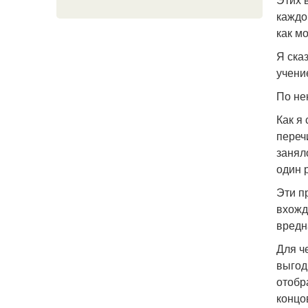
каждо
как м
Я ска
учени
По не
Как я
переч
занял
один 
Эти п
вхожд
вредн
Для ч
выгод
отобр
концо