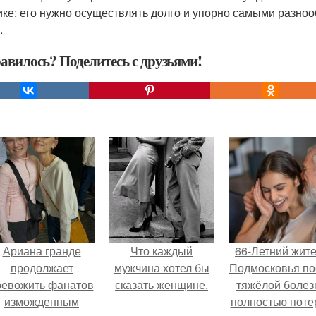
ике: его нужно осуществлять долго и упорно самыми разно
.
авилось? Поделитесь с друзьями!
Ариана гранде
Что каждый
66-Летний жит
продолжает
мужчина хотел бы
Подмосковья по
ревожить фанатов
сказать женщине.
тяжёлой болез
изможденным
полностью поте