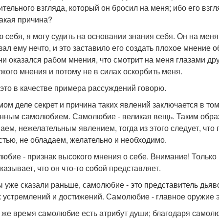
ительного взгляда, который он бросил на меня; ибо его взгл
такая причина?
ю себя, я могу судить на основании знания себя. Он на меня
зал ему нечто, и это заставило его создать плохое мнение о
ни оказался рабом мнения, что смотрит на меня глазами дру
ужого мнения и потому не в силах оскорбить меня.
 это в качестве примера рассуждений говорю.
мом деле секрет и причина таких явлений заключается в то
нным самолюбием. Самолюбие - великая вещь. Таким образ
аем, нежелательным явлением, тогда из этого следует, что
стью, не обладаем, желательно и необходимо.
юбие - признак высокого мнения о себе. Внимание! Только в
казывает, что он что-то собой представляет.
ы уже сказали раньше, самолюбие - это представитель дьяв
 устремлений и достижений. Самолюбие - главное оружие э
о же время самолюбие есть атрибут души; благодаря само