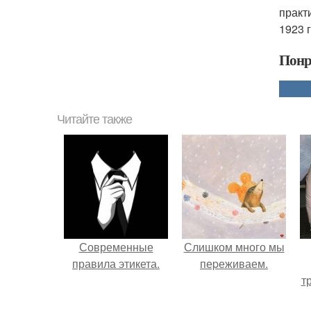
практ
1923 г
Понр
Читайте также
Современные
Слишком много мы
правила этикета.
пеpеживаем.
т