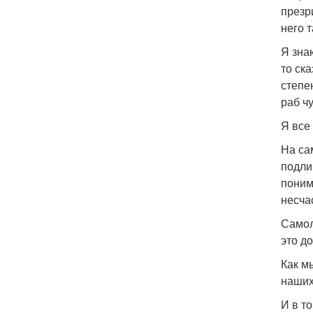
презр
него 
Я зна
то ска
степе
раб ч
Я все
На са
подли
поним
несча
Самол
это до
Как м
наших
И в т