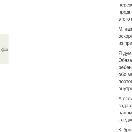
переж
предп
этого
М. на
оскор
из пр
⇦
Я дум
Обяза
ребен
обо мн
поэто
внутр
А есл
задач
напом
следу
К. бр