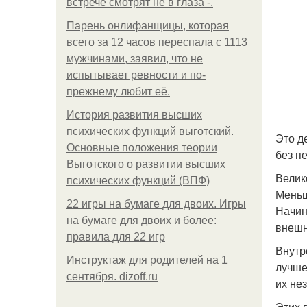
встрече смотрят не в глаза -.
Парень онлифанщицы, которая
всего за 12 часов переспала с 1113
мужчинами, заявил, что не
испытывает ревности и по-
прежнему любит её.
История развития высших
психических функций выготский.
Это д
Основные положения теории
без п
Выготского о развитии высших
Велик
психических функций (ВПФ)
Меньш
22 игры на бумаге для двоих. Игры
Начин
на бумаге для двоих и более:
внешн
правила для 22 игр
Внутр
Инструктаж для родителей на 1
лучше
сентября. dizoff.ru
их не
Этих 