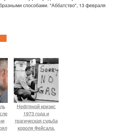
образными способами. "Аббатство", 13 февраля
ель
Нефтяной кризис
сле
1973 года и
ни
трагическая судьба
рял
короля Фейсала.