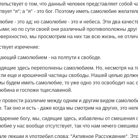
тельствует о том, что данный человек представляет собой ч
вует "я"; а "я" - это бог. Поэтому иметь самолюбие желател
юбие - это ад; но самолюбие - это и небеса. Эти два качес
ыми; но по сути своей они различный противоположны друг 
оверхностно, мы просмотрим на них так всю жизнь, не отлича
твует изречение:
ающий самолюбием - на полпути к свободе.
идящие здесь переполнены самолюбием. Но, несмотря на то
гли еще и крошечной частицы свободы. Нашей целью должн
мы будем иметь самолюбие, то уже одно это освободит нас о
юбина и госпожи тщеславиной.
е провести различие между одним и другим видом самолюби
. Так оно и есть - даже когда мы смотрим на других, это нел
дарение богу, мы, сидящие здесь, избавлены от смешения 
юбие у нас вообще отсутствует, так что нам нечего смешива
але лекции я употребил слова: "Активное Рассуждение". Э