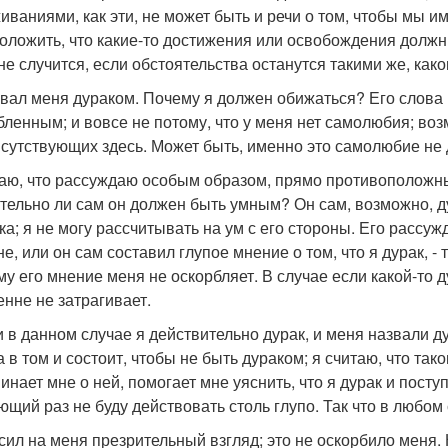
иваниями, как эти, не может быть и речи о том, чтобы мы 
оложить, что какие-то достижения или освобождения долж
 не случится, если обстоятельства останутся такими же, как
звал меня дураком. Почему я должен обижаться? Его слова 
бленным; и вовсе не потому, что у меня нет самолюбия; во
исутствующих здесь. Может быть, именно это самолюбие не 
аю, что рассуждаю особым образом, прямо противоположн
тельно ли сам он должен быть умным? Он сам, возможно, ду
ка; я не могу рассчитывать на ум с его стороны. Его рассуж
е, или он сам составил глупое мнение о том, что я дурак, - т
му его мнение меня не оскорбляет. В случае если какой-то 
енне не затрагивает.
и в данном случае я действительно дурак, и меня назвали ду
а в том и состоит, чтобы не быть дураком; я считаю, что так
инает мне о ней, помогает мне уяснить, что я дурак и посту
ющий раз не буду действовать столь глупо. Так что в любом 
осил на меня презрительный взгляд; это не оскорбило меня. 