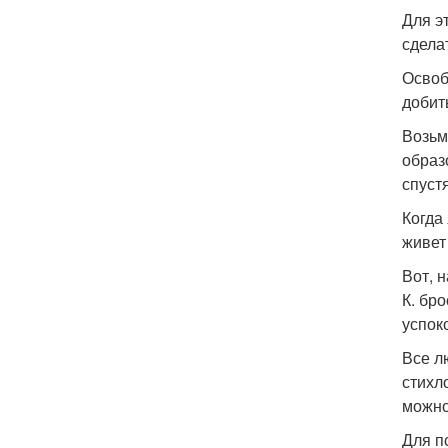
Для э
сдела
Освоб
добит
Возьм
образ
спустя
Когда
живет
Вот, 
К. бр
успок
Все л
стихл
можно
Для п