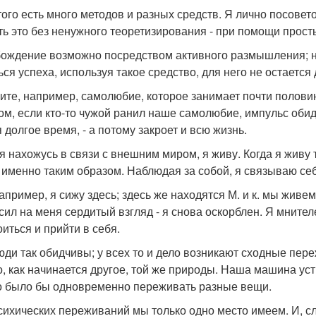
того есть много методов и разных средств. Я лично посовет
ть это без ненужного теоретизирования - при помощи прос
ождение возможно посредством активного размышления; но 
ься успеха, используя такое средство, для него не остается
ите, например, самолюбие, которое занимает почти полови
ом, если кто-то чужой ранил наше самолюбие, импульс обиды
 долгое время, - а потому закроет и всю жизнь.
 я нахожусь в связи с внешним миром, я живу. Когда я живу 
 именно таким образом. Наблюдая за собой, я связываю се
например, я сижу здесь; здесь же находятся М. и к. мы живем
осил на меня сердитый взгляд - я снова оскорблен. Я мнител
оиться и прийти в себя.
юди так обидчивы; у всех то и дело возникают сходные пере
о, как начинается другое, той же природы. Наша машина устр
 было бы одновременно переживать разные вещи.
сихических переживаний мы только одно место имеем. И, сл