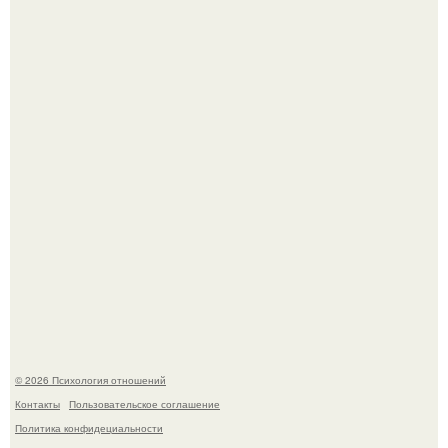
Чего мы на самом деле хотим?
Расплата за характер?
© 2026 Психология отношений
Контакты
Пользовательское соглашение
Политика конфидециальности