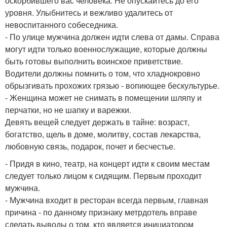
оскорбившего вас человека. Не опускайтесь до его
уровня. Улыбнитесь и вежливо удалитесь от
невоспитанного собеседника.
- По улице мужчина должен идти слева от дамы. Справа
могут идти только военнослужащие, которые должны
быть готовы выполнить воинское приветствие.
Водители должны помнить о том, что хладнокровно
обрызгивать прохожих грязью - вопиющее бескультурье.
- Женщина может не снимать в помещении шляпу и
перчатки, но не шапку и варежки.
Девять вещей следует держать в тайне: возраст,
богатство, щель в доме, молитву, состав лекарства,
любовную связь, подарок, почет и бесчестье.
- Придя в кино, театр, на концерт идти к своим местам
следует только лицом к сидящим. Первым проходит
мужчина.
- Мужчина входит в ресторан всегда первым, главная
причина - по данному признаку метрдотель вправе
сделать выводы о том, кто является инициатором