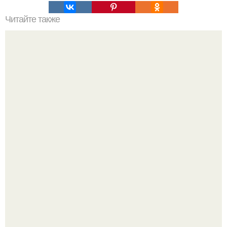
Читайте также
Сила жещины - в ее мудрости.
Легенда тяжелой атлетики: феноменальные рекорды
Леонида Тараненко.