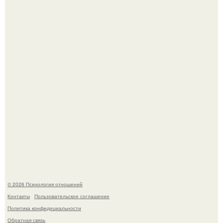
Слишком много мы пеpеживаем.
"Ты такой единственный на всём белом свете …":
© 2026 Психология отношений
Контакты
Пользовательское соглашение
Политика конфидециальности
Обратная связь