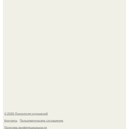
В Сети раскритиковали изменившуюся до
неузнаваемости Марину зудину.
Лерчек, предварительно, намерена обжаловать
приговор.
© 2026 Психология отношений
Контакты
Пользовательское соглашение
Политика конфидециальности