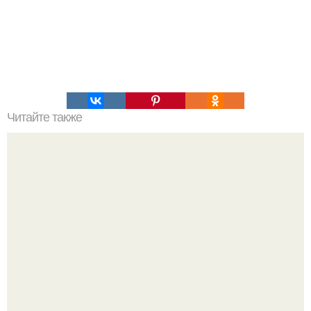
Читайте также
Что означает знак в смс переписке. Что означает
несколько полукруглых скобочек в конце предложения?