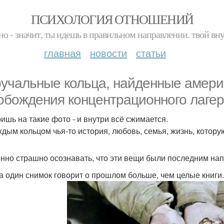
ПСИХОЛОГИЯ ОТНОШЕНИЙ
но - значит, ты идешь в правильном направлении. твой вн
главная
новости
статьи
учальные кольца, найденные амери
обождения концентрационного лагеря
ишь на такие фото - и внутри всё сжимается.
ждым кольцом чья-то история, любовь, семья, жизнь, котору
нно страшно осознавать, что эти вещи были последним на
а один снимок говорит о прошлом больше, чем целые книги.