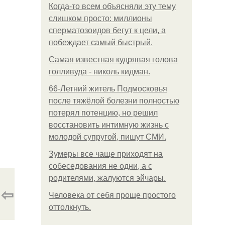
Когда-то всем объясняли эту тему
слишком просто: миллионы
сперматозоидов бегут к цели, а
побеждает самый быстрый.
Самая известная кудрявая голова
голливуда - николь кидман.
66-Летний житель Подмосковья
после тяжёлой болезни полностью
потерял потенцию, но решил
восстановить интимную жизнь с
молодой супругой, пишут СМИ.
Зумеры все чаще приходят на
собеседования не одни, а с
родителями, жалуются эйчары.
⇦
Человека от себя проще простого
оттолкнуть.