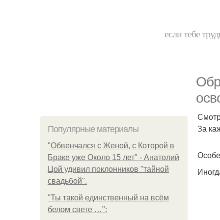
если тебе труд
Обр
осв
Смотр
За ка
Популярные материалы
"Обвенчался с Женой, с Которой в
Особе
Браке уже Около 15 лет" - Анатолий
Цой удивил поклонников "тайной
Иногд
свадьбой".
"Ты такой единственный на всём
белом свете …":