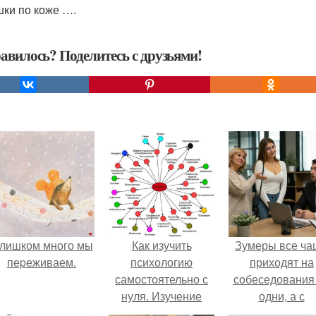
ки по коже ….
авилось? Поделитесь с друзьями!
лишком много мы
Как изучить
Зумеры все ча
пеpеживаем.
психологию
приходят на
самостоятельно с
собеседования
нуля. Изучение
одни, а с
психологии: основы
родителями,