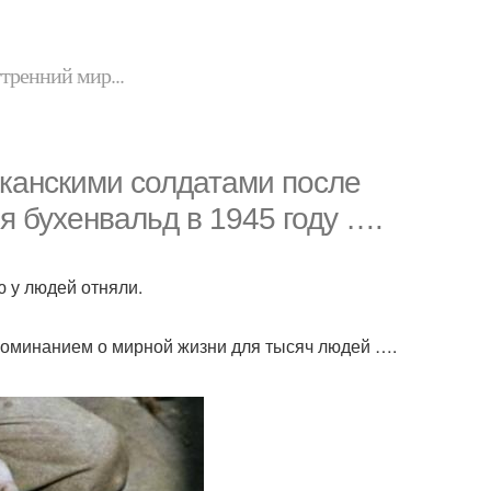
утренний мир...
канскими солдатами после
 бухенвальд в 1945 году ….
ю у людей отняли.
поминанием о мирной жизни для тысяч людей ….