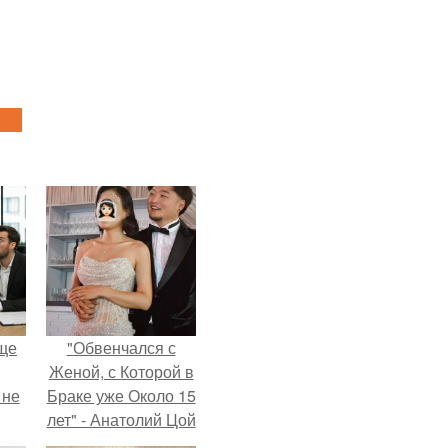
ще
"Обвенчался с
Женой, с Которой в
 не
Браке уже Около 15
лет" - Анатолий Цой
удивил