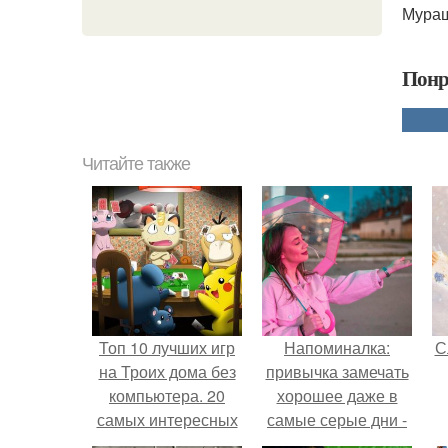
Мураш
Понр
Читайте также
Топ 10 лучших игр
Напоминалка:
С
на Троих дома без
привычка замечать
компьютера. 20
хорошее даже в
самых интересных
самые серые дни -
игр для компании
это не очередная