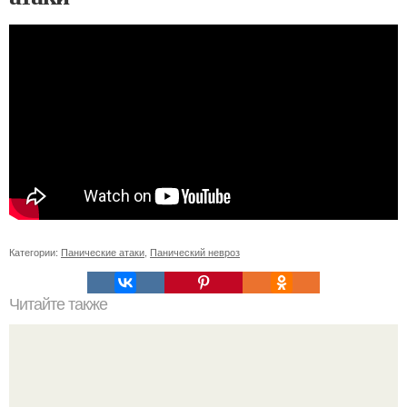
Категории:
Панические атаки
,
Панический невроз
Читайте также