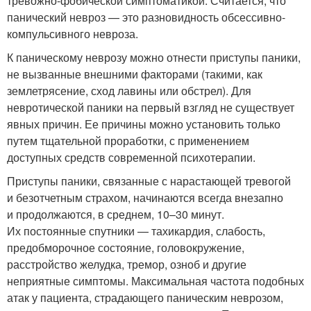
тревожно-фобической симптоматикой. Считается, что
панический невроз — это разновидность обсессивно-
компульсивного невроза.
К паническому неврозу можно отнести приступы паники,
не вызванные внешними факторами (такими, как
землетрясение, сход лавины или обстрел). Для
невротической паники на первый взгляд не существует
явных причин. Ее причины можно установить только
путем тщательной проработки, с применением
доступных средств современной психотерапии.
Приступы паники, связанные с нарастающей тревогой
и безотчетным страхом, начинаются всегда внезапно
и продолжаются, в среднем, 10–30 минут.
Их постоянные спутники — тахикардия, слабость,
предобморочное состояние, головокружение,
расстройство желудка, тремор, озноб и другие
неприятные симптомы. Максимальная частота подобных
атак у пациента, страдающего паническим неврозом,