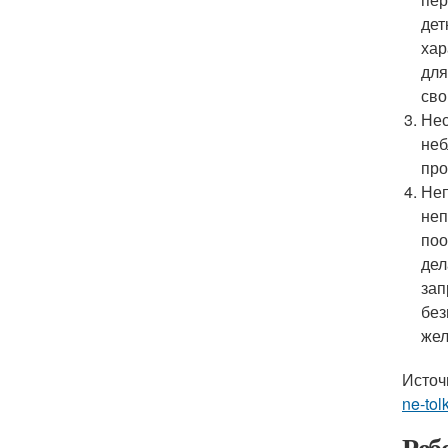
дет
хар
для
сво
Нес
неб
про
Неп
неп
поо
дел
зап
без
жел
Источ
ne-tol
Реб