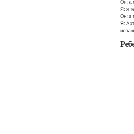
Он: а
Я: я 
Он: а
Я: Ар
испач
Реб