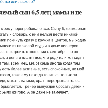
жёстко или ласково?
яемый сын 6,5 лет( мамы и не
по-моему перепробовано все. Сыну 6, кошмарная
огатый словарь, с ним нельзя вести никакой
или покинуть сразу 2 кружка в центре, мы ходим
 вывели из цирковой студии в доме пионеров.
лась выстроить отношения с сентября, но он
я, а деньги платят все, что родители кот сидят
т там, всем мешает. Я сама иногда когда там
у есть более активные, есть спокойные, но мой
азал, тоже ему некогда гоняться только за
езде, махать матами, оратт перекрывая голос
 и брызгается. Тренер вынужден бросать детей и
к было фигово. А он даже не замечает.