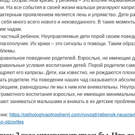
ки. На все события в своей жизни малыши реагируют капри
актерным проявлением является лень и упрямство. Дети ра
 себя много всего нового и неизведанного. В такие момен
им чадам.
частный ребенок. Неуправляемые дети порой своим пове
лагополучие. Их крики – это сигналы о помощи. Таким образ
блемы.
равильное поведение родителей. Взрослые, не имеющие до
равильные условия воспитания детей. Порой родители сам
щряют его капризы. Дети, как известно, не рождаются плохи
ать родители. На поведении наших чад сказывается абсолю
рещаем, равнодушны ли мы к ним или внимательны. Неуправ
грамотного воспитания взрослых, не имеющих минимальных
ают заниматься малышами и вникать в их детские проблем
ник:
https://psihologiyaotnoshenij.com/novosti/rebenok-neupra
ko-otzovites
енок 2 года игнорирует просьбы. Что де