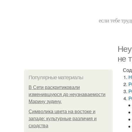
если тебе труд
Неу
не 
Сод
Н
Популярные материалы
Р
В Сети раскритиковали
Р
изменившуюся до неузнаваемости
Р
Марину зудину.
Символика цвета на востоке и
западе: культурные различия и
сходства