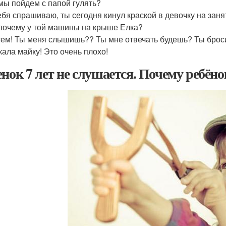
 мы пойдем с папой гулять?
тебя спрашиваю, ты сегодня кинул краской в девочку на зан
 почему у той машины на крыше Елка?
тем! Ты меня слышишь?? Ты мне отвечать будешь? Ты бросил
кала майку! Это очень плохо!
енок 7 лет не слушается. Почему ребёно