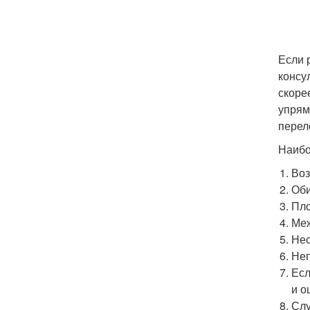
Если 
консу
скоре
упрям
перел
Наибо
Воз
Оби
Пло
Меж
Нес
Неп
Есл
и о
Слу