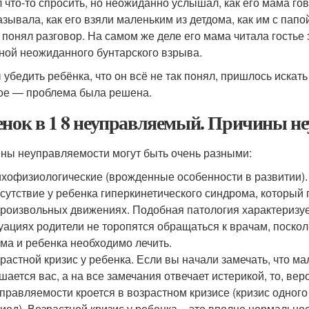
 что-то спросить, но неожиданно услышал, как его мама гов
зывала, как его взяли маленьким из детдома, как им с папой 
к понял разговор. На самом же деле его мама читала гостье 
ной неожиданного бунтарского взрыва.
 убедить ребёнка, что он всё не так понял, пришлось искать
ое — проблема была решена.
енок в 1 8 неуправляемый. Причины не
ны неуправляемости могут быть очень разными:
хофизиологические (врожденные особенности в развитии).
сутствие у ребенка гиперкинетического синдрома, который
роизвольных движениях. Подобная патология характеризуе
уациях родители не торопятся обращаться к врачам, посколь
ма и ребенка необходимо лечить.
растной кризис у ребенка. Если вы начали замечать, что м
шается вас, а на все замечания отвечает истерикой, то, вер
правляемости кроется в возрастном кризисе (кризис одного 
иод). Возрастной кризис у ребенка – это вполне нормально