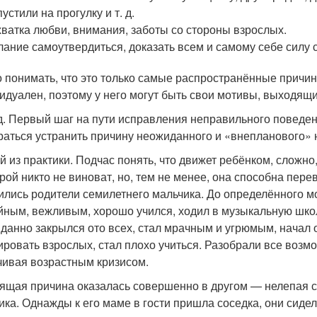
пустили на прогулку и т. д.
ватка любви, внимания, заботы со стороны взрослых.
ание самоутвердиться, доказать всем и самому себе силу с
 понимать, что это только самые распространённые причин
идуален, поэтому у него могут быть свои мотивы, выходящи
. Первый шаг на пути исправления неправильного поведени
раться устранить причину неожиданного и «внепланового»
й из практики. Подчас понять, что движет ребёнком, сложно
орой никто не виноват, но, тем не менее, она способна пере
ились родители семилетнего мальчика. До определённого 
йным, вежливым, хорошо учился, ходил в музыкальную школ
данно закрылся ото всех, стал мрачным и угрюмым, начал о
ировать взрослых, стал плохо учиться. Разобрали все возм
чивая возрастным кризисом.
ящая причина оказалась совершенно в другом — нелепая сл
ика. Однажды к его маме в гости пришла соседка, они сидел