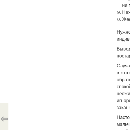
не 
Нех
Жел
Нужно
индив
Вывод
поста
Случа
в кот
обрат
споко
неожи
игнор
закан
⇦
Насто
мальч