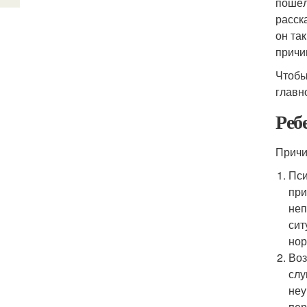
пошёл
расска
он та
причи
Чтобы
главн
Реб
Причи
Пси
при
неп
сит
нор
Воз
слу
неу
пер