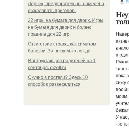
Р
Лерчек, предварительно, намерена
обжаловать приговор.
Неу
тол
22 игры на бумаге для двоих. Игры
на бумаге для двоих и более:
Навер
правила для 22 игр
актив
Отсутствие страха, как симптом
диало
болезни. За несколько лет до
в оди
Инструктаж для родителей на 1
Руков
сентября. dizoff.ru
тянет 
пока 
Скучно в постели? Здесь 10
сижу 
способов развеселиться
вообщ
моим,
учите
бежат
У нас
- я: 