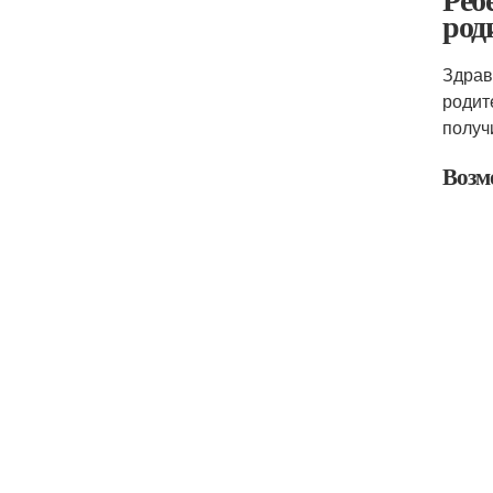
род
Здрав
родит
получ
Возм