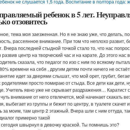
ебенок не слушается 1,5 года. Воспитание в полтора года: 
правляемый ребенок в 5 лет. Неуправл
ько отзовитесь
ное, тема моя заезженная. Но я не знаю уже, что делать, 
ность, рассеянное внимание. При том что неплохо развит, б
г. Вчера последней стыдной точкой стало то, что нас попрос
н развив центр на творческий час и на карате. До этого нас
одитель сказала, что педагог по изо с ним по всякому пыта
80% времени на себя , другим детям почти ничего не остаётс
занятие идет за дверями слышат, что мой орет, грубит, бегае
с родителями просто помираю от стыда. Все дети как дети, н
е. Учитель явно уже не скрывает раздражения… Каратист ск
 чуть внимание от него отвлечется, мой начинает скакать в
ля, выбегает из группы и бежит по центру, в туалете скачет
ь за моим, там центр 2 этажный. Вчера шли с ним оттуда, та
 диалог примерно такой
ты сегодня швырнул в девочку краской. Ты помнишь это?