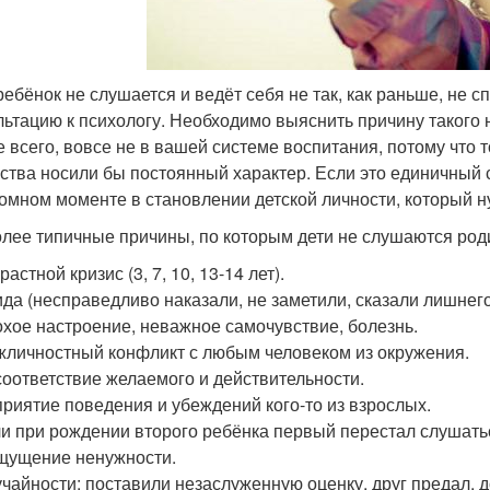
ребёнок не слушается и ведёт себя не так, как раньше, не 
льтацию к психологу. Необходимо выяснить причину такого 
е всего, вовсе не в вашей системе воспитания, потому что
ства носили бы постоянный характер. Если это единичный с
омном моменте в становлении детской личности, который 
лее типичные причины, по которым дети не слушаются род
растной кризис (3, 7, 10, 13-14 лет).
да (несправедливо наказали, не заметили, сказали лишнего
хое настроение, неважное самочувствие, болезнь.
личностный конфликт с любым человеком из окружения.
оответствие желаемого и действительности.
риятие поведения и убеждений кого-то из взрослых.
и при рождении второго ребёнка первый перестал слушать
щущение ненужности.
чайности: поставили незаслуженную оценку, друг предал, д