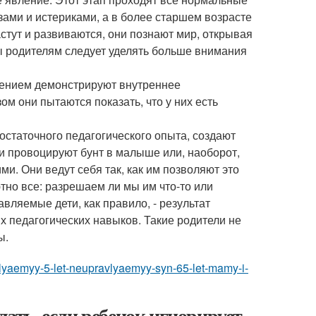
зами и истериками, а в более старшем возрасте
стут и развиваются, они познают мир, открывая
ты родителям следует уделять больше внимания
дением демонстрируют внутреннее
ом они пытаются показать, что у них есть
статочного педагогического опыта, создают
и провоцируют бунт в малыше или, наоборот,
ми. Они ведут себя так, как им позволяют это
тно все: разрешаем ли мы им что-то или
ляемые дети, как правило, - результат
 педагогических навыков. Такие родители не
ы.
vlyaemyy-5-let-neupravlyaemyy-syn-65-let-mamy-i-
лать, если ребенок игнорирует