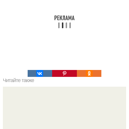
Читайте также