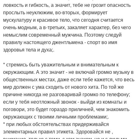
ловкость и гибкость, а значит, тебе не грозит опасность
прослыть неуклюжим, во-вторых, формирует
мускулатуру и красивое тело, что сегодня считается
очень модным, а в-третьих, закаляет характер, без чего
немыслим современный мужчина. Поэтому следуй
правилу настоящего джентльмена - спорт во имя
здоровья тела и духа;.
* стремись быть уважительным и внимательным к
окружающим. А это значит - не включай громко музыку в
общественных местах, даже если тебе кажется, что весь
мир должен с ума сходить от нового хита. По той же
причине никогда не разговаривай громко по телефону;
если у тебя неотложный звонок - выйди из комнаты и
поговори, это будет гораздо приличней, чем знакомить
окружающих с твоими личными проблемами;.
* при любых обстоятельствах придерживайся
элементарных правил этикета. Здоровайся не ,
внимание, только с теми, с кем знаком, но и с людьми,