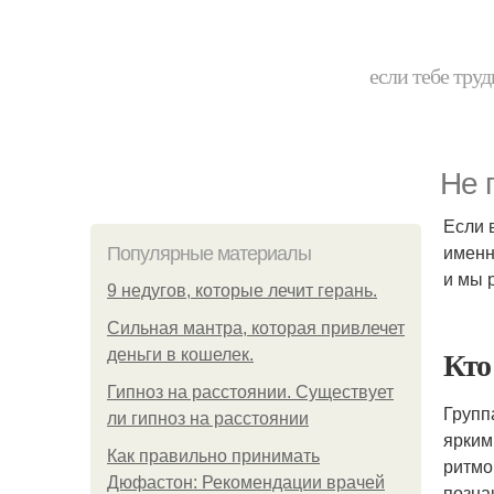
если тебе труд
Не 
Если 
именн
Популярные материалы
и мы 
9 недугов, которые лечит герань.
Сильная мантра, которая привлечет
Кто
деньги в кошелек.
Гипноз на расстоянии. Существует
Групп
ли гипноз на расстоянии
ярким
Как правильно принимать
ритмо
Дюфастон: Рекомендации врачей
позна