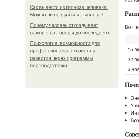
Как вывести из гипноза человека.
Расп
Можно ли не выйти из гипноза?
Почему человек откладывает
Вот п
важные разговоры до последнего.
Психология: возможности для
15 о
профессионального роста и
развития через программы
22 о
переподготовки
5 но
Поче
Эне
Уни
Инт
Воз
Сове