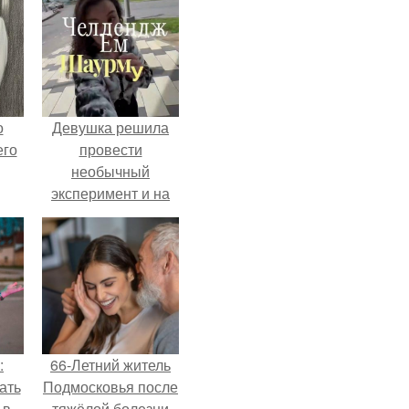
о
Девушка решила
его
провести
необычный
эксперимент и на
протяжении 30
дней питалась
одной шаурмой.
:
66-Летний житель
ать
Подмосковья после
 в
тяжёлой болезни