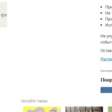
При
⇦
Не 
Про
Исп
Не уп
событ
Остав
Распи
Категори
Понр
Читайте также