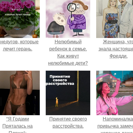
 недугов, которые
Нелюбимый
Женщина, чт
лечит герань.
ребенок в семье.
знала настоящ
Как живут
Фредди.
нелюбимые дети?
"Я Годами
Принятие своего
Напоминалка
Пряталась на
расстройства.
привычка замеч
Пляже":
хорошее даже