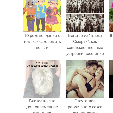
10 рекомендаций о
Бегство из "Блока
9
том, как сэкономить
Смерти": как
деньги
советские пленные
устроили восстание
в концлагере.
Близocть - это
Отсутствие
долговременное
регулярного секса
взаимное
для женского