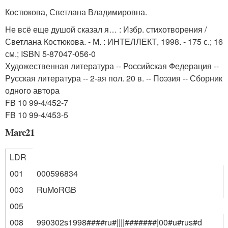
Костюкова, Светлана Владимировна.
Не всё еще душой сказал я… : Избр. стихотворения /
Светлана Костюкова. - М. : ИНТЕЛЛЕКТ, 1998. - 175 с.; 16
см.; ISBN 5-87047-056-0
Художественная литература -- Российская Федерация --
Русская литература -- 2-ая пол. 20 в. -- Поэзия -- Сборник
одного автора
FB 10 99-4/452-7
FB 10 99-4/453-5
Marc21
LDR
001
000596834
003
RuMoRGB
005
008
990302s1998####ru#||||#######|00#u#rus#d