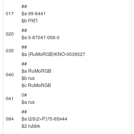
##
017
$a 99-6441
$b РКП
##
020
$a 5-87047-056-0
##
035
$a (RuMoRGB)KNO-0039527
##
$a RuMoRGB
040
$b rus
$c RuMoRGB
0#
041
$a rus
##
084
$a Ш5(2=Р)75-65я44
$2 rubbk