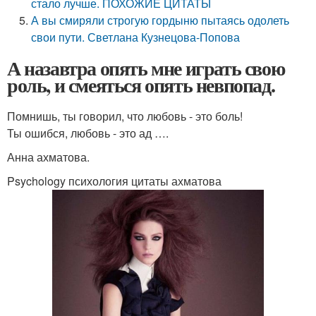
стало лучше. ПОХОЖИЕ ЦИТАТЫ
А вы смиряли строгую гордыню пытаясь одолеть
свои пути. Светлана Кузнецова-Попова
А назавтра опять мне играть свою
роль, и смеяться опять невпопад.
Помнишь, ты говорил, что любовь - это боль!
Ты ошибся, любовь - это ад ….
Анна ахматова.
Psychology психология цитаты ахматова