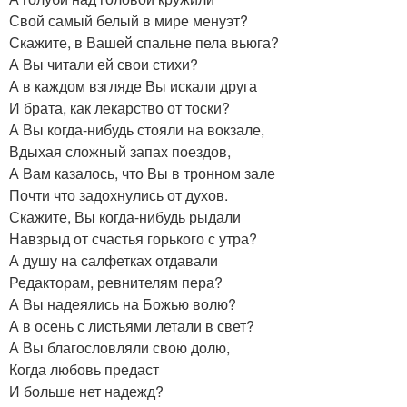
Свой самый белый в мире менуэт?
Скажите, в Вашей спальне пела вьюга?
А Вы читали ей свои стихи?
А в каждом взгляде Вы искали друга
И брата, как лекарство от тоски?
А Вы когда-нибудь стояли на вокзале,
Вдыхая сложный запах поездов,
А Вам казалось, что Вы в тронном зале
Почти что задохнулись от духов.
Скажите, Вы когда-нибудь рыдали
Навзрыд от счастья горького с утра?
А душу на салфетках отдавали
Редакторам, ревнителям пера?
А Вы надеялись на Божью волю?
А в осень с листьями летали в свет?
А Вы благословляли свою долю,
Когда любовь предаст
И больше нет надежд?