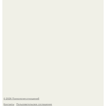
"Обвенчался с Женой, с Которой в Браке уже Около 15
лет" - Анатолий Цой удивил поклонников "тайной
свадьбой".
Самая известная кудрявая голова голливуда - николь
кидман.
© 2026 Психология отношений
Контакты
Пользовательское соглашение