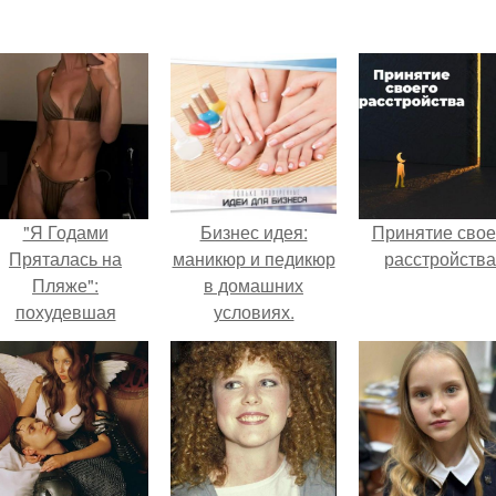
"Я Годами
Бизнес идея:
Принятие свое
Пряталась на
маникюр и педикюр
расстройства
Пляже":
в домашних
похудевшая
условиях.
евестка Валерии
оказала фигуру в
откровенном
купальнике.