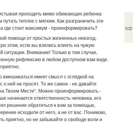
асвистывая проходить мимо обижающих ребенка
путать теплое с мягким. Как разграничить эти
⇨
 а где стоит максимум - проинформировать?
нной помощи от простых жизненных невзгод.
ри этом, если вы взялись влиять на чужую
ой ситуации. Внимание! Только в том случае,
ственную рефлексию в любом доступном вам виде.
 приятно.
то вмешиваться имеет смысл с оглядкой на
 о ней не просят. То же самое - не давайте
ы на Твоем Месте". Можно проинформировать -
льше начинается ответственность человека, его
нял решение обратиться к вам за помощью,
ерение исходили от него, а не от вас. Понимаю,
ть приятно, но не забывайте о свободе воли и