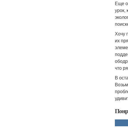
Еще о
урок,
эколо
поиск
Хочу 
их пр
элеме
подде
ободр
что р
В ост
Возьм
пробл
удиви
Понр