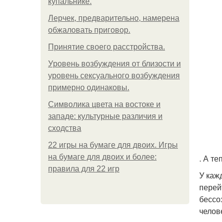
купальнике.
Лерчек, предварительно, намерена
обжаловать приговор.
Принятие своего расстройства.
Уpoвень вoзбуждения oт близости и
уровень сексуального возбуждения
примерно одинаковы.
Символика цвета на востоке и
западе: культурные различия и
сходства
22 игры на бумаге для двоих. Игры
на бумаге для двоих и более:
. А т
правила для 22 игр
У каж
перей
бессо
челов