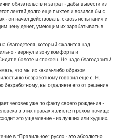
ичии обязательств и затрат - дабы вывести из
этот лентяй долго еще пыхтел и возился бы с
 - он начал действовать, сквозь испытания и
щим цену денег, умеющим их зарабатывать в
 на благодетеля, который сжалится над
ильно - вернул в зону комфорта и
идит в болоте и спокоен. Не надо благодарить!
умать, что мы их каким-либо образом
 милостыню безработному говорил еще с. Н.
ю безработному, вы отдаляете его от решения
ает человек уже по факту своего рождения -
еловека в этих правах является грехом почище
ходит это ущемление - из лучших или худших.
жение в "Правильное" русло - это абсолютно