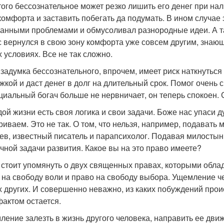
того бессознательное может резко лишить его денег при нал
комфорта и заставить побегать да подумать. В ином случае 
анными проблемами и обмусоливал разнородные идеи. А так
с вернулся в свою зону комфорта уже совсем другим, знаю
 условиях. Все не так сложно.
 задумка бессознательного, впрочем, имеет риск наткнуться
жкой и даст денег в долг на длительный срок. Помог очень с
циальный богач больше не нервничает, он теперь спокоен. С
дой жизни есть своя логика и свои задачи. Боже нас упаси д
риваем. Это не так. О том, что нельзя, например, подавать
ев, известный писатель и парапсихолог. Подавая милостын
ичной задачи развития. Какое вы на это право имеете?
 стоит упомянуть о двух священных правах, которыми облад
 на свободу воли и право на свободу выбора. Ущемление ч
 других. И совершенно неважно, из каких побуждений проис
фактом остается.
ление залезть в жизнь другого человека, направить ее дви