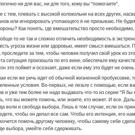
огично ни для вас, ни для того, кому вы "помогаете".
е с тем, плевать с высокой колокольни на всех других, н
анов или игнорировать утопающего я не призываю. Не будем 
тороны? Как понять, где вмешательство просто необходимо,
ообще-то не так и сложно отличить необходимость в экстре
 есть угроза жизни или здоровью, имеет смысл вмешаться. П
, проследите за тем, чтобы человек получил свой урок из эт
эта ситуация произошла по его вине, обеспечьте ему каче
 он это поймет и осознает, даже если ему это будет не очень
чае если же речь идет об обычной жизненной пробуксовке, 
еленные условия. Во-первых, не лезьте с помощью, если вас
ов и уже тем более не надо выдавать что-то из серии "Я б
ть, что вы можете помочь, или знаете, кто может. И все. Да
да воли и свобода выбора. Лишь в том случае, если он при
едите, чтобы он делал все сам. Чтобы его интенция, его нам
 хочется помочь другому человеку, чтобы самому себе сдела
де выбора, умейте себя сдерживать.