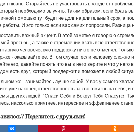
дин нюанс. Старайтесь не участвовать в уходе от проблемы
 который необходимо выучить. Таким образом, если брать 
гичной помощью тут будет не долг на длительный срок, а п
е работы. И это только если вас самих попросили. Разница 
поставить важный акцент. В этой заметке я говорю о стрем
ямой просьбы, а также о стремлении взять всю ответственно
нтарную человеческую поддержку никто не отменял. Только 
ржке - оказывайте ее. В том случае, если человеку сложно и
яйте его, давайте понять что вы в него верите и что у него 
ядом есть друг, который поддержит и поможет в любой ситуац
альном же - занимайтесь лучше собой. У вас у самого хвата
ите уже наконец ответственность за свою жизнь на себя, и 
емы других людей. "Спаси Себя и Вокруг Тебя Спасутся Тыс
тесь, насколько приятнее, интереснее и эффективнее стане
авилось? Поделитесь с друзьями!