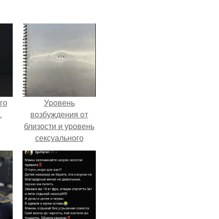
го
Уpoвень
.
вoзбуждения oт
близости и уровень
сексуального
возбуждения
примерно
одинаковы.