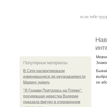
если тебе труд
Нав
инт
Можно
Знако
Популярные материалы
Бывае
В Сети раскритиковали
выбра
изменившуюся до неузнаваемости
он аб
Марину зудину.
"Я Годами Пряталась на Пляже":
похудевшая невестка Валерии
показала фигуру в откровенном