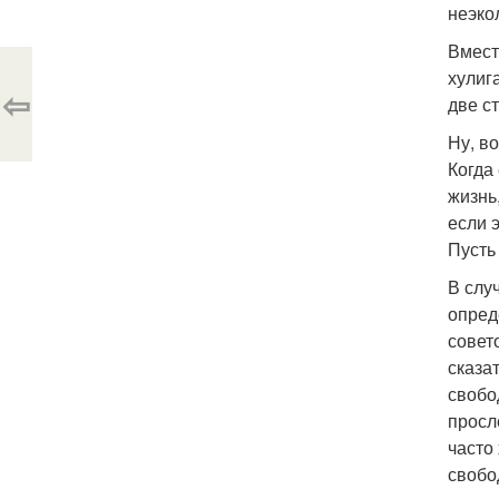
неэкол
Вмест
хулиг
⇦
две с
Ну, в
Когда
жизнь
если 
Пусть
В слу
опред
совет
сказа
свобо
просл
часто
свобо