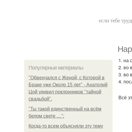
если тебе труд
Нар
1. на
2. во
Популярные материалы
3. во
"Обвенчался с Женой, с Которой в
4. по
Браке уже Около 15 лет" - Анатолий
Цой удивил поклонников "тайной
Всё э
свадьбой".
"Ты такой единственный на всём
белом свете …":
Когда-то всем объясняли эту тему