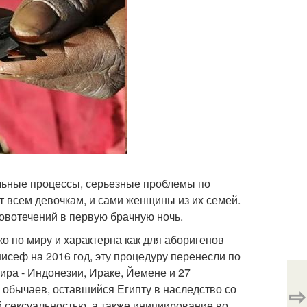
льные процессы, серьезные проблемы по
т всем девочкам, и сами женщины из их семей.
овотечений в первую брачную ночь.
о по миру и характерна как для аборигенов
исеф на 2016 год, эту процедуру перенесли по
ра - Индонезии, Ираке, Йемене и 27
⇨
 обычаев, оставшийся Египту в наследство со
й сексуальностью, а также инициирование во