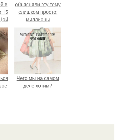
й в
объясняли эту тему
о 15
слишком просто:
 Цой
миллионы
сперматозоидов
бегут к цели, а
й".
побеждает самый
быстрый.
ться
Чего мы на самом
вое
деле хотим?