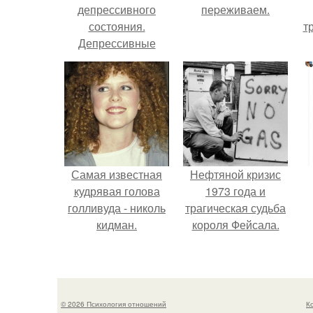
депрессивного
пеpеживаем.
состояния.
т
Депрессивные
состояния и их
основные виды
Самая известная
Нефтяной кризис
кудрявая голова
1973 года и
голливуда - николь
трагическая судьба
кидман.
короля Фейсала.
© 2026 Психология отношений
К