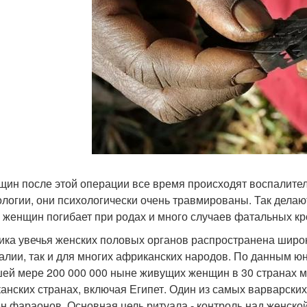
щин после этой операции все время происходят воспалите
ологии, они психологически очень травмированы. Так делаю
 женщин погибает при родах и много случаев фатальных кр
ика увечья женских половых органов распространена широк
алии, так и для многих африканских народов. По данным юн
ей мере 200 000 000 ныне живущих женщин в 30 странах ми
анских странах, включая Египет. Один из самых варварских
н фараонов. Основная цель ритуала - контроль над женско