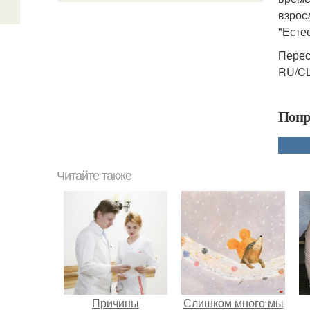
взрос
"Есте
Перес
RU/CL
Понр
Читайте также
Причины
Слишком много мы