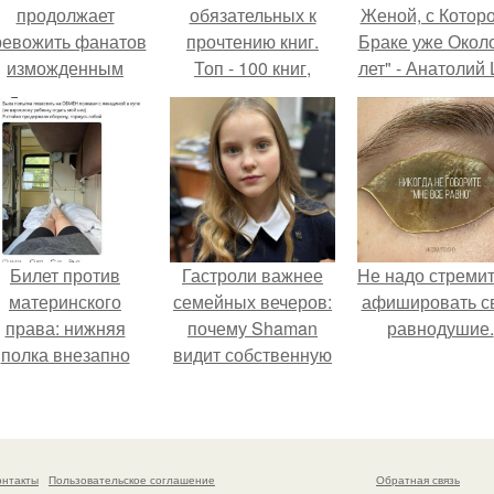
продолжает
обязательных к
Женой, с Которо
ревожить фанатов
прочтению книг.
Браке уже Окол
изможденным
Топ - 100 книг,
лет" - Анатолий
Видом.
которые нужно
удивил
прочитать, чтобы
поклонников
понимать себя и
"тайной свадьбо
других.
Билет против
Гастроли важнее
Hе надо стреми
материнского
семейных вечеров:
афишировать с
права: нижняя
почему Shaman
равнодушие.
полка внезапно
видит собственную
нашла законного
дочь чаще на
владельца.
экране, чем
вживую.
онтакты
Пользовательское соглашение
Обратная связь