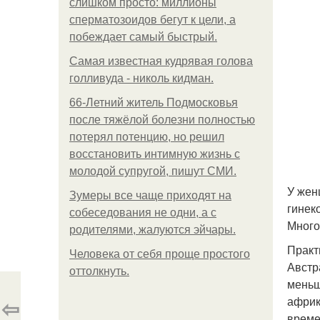
слишком просто: миллионы
сперматозоидов бегут к цели, а
побеждает самый быстрый.
Самая известная кудрявая голова
голливуда - николь кидман.
66-Летний житель Подмосковья
после тяжёлой болезни полностью
потерял потенцию, но решил
восстановить интимную жизнь с
молодой супругой, пишут СМИ.
У жен
Зумеры все чаще приходят на
гинек
собеседования не одни, а с
Много
родителями, жалуются эйчары.
Практ
Человека от себя проще простого
Австр
оттолкнуть.
меньш
⇦
африк
време