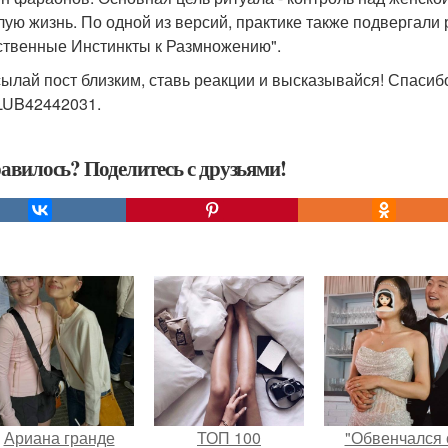
лую жизнь. По одной из версий, практике также подвергали
ственные Инстинкты к Размножению".
ылай пост близким, ставь реакции и высказывайся! Спасибо
UB42442031.
авилось? Поделитесь с друзьями!
Ариана гранде
ТОП 100
"Обвенчался 