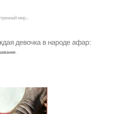
утренний мир...
ждая девочка в народе афар:
ашивание.