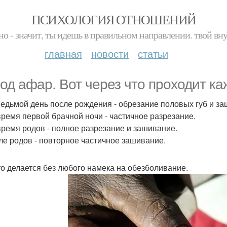
ПСИХОЛОГИЯ ОТНОШЕНИЙ
но - значит, ты идешь в правильном направлении. твой вн
главная
новости
статьи
од афар. Вот через что проходит ка
 седьмой день после рождения - обрезание половых губ и з
 время первой брачной ночи - частичное разрезание.
 время родов - полное разрезание и зашивание.
сле родов - повторное частичное зашивание.
то делается без любого намека на обезболивание.