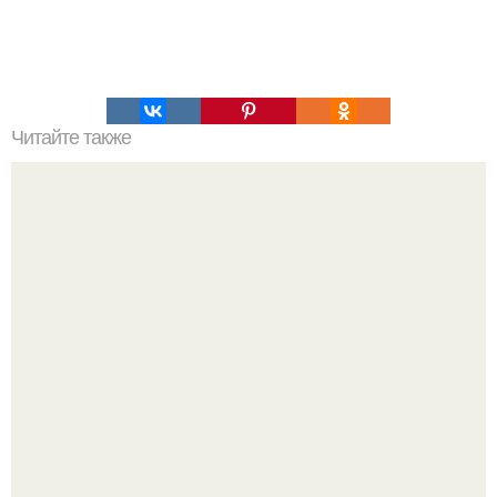
Читайте также
Игры для влюбленных пар на расстоянии. Топ 7 идей
для свидания на расстоянии