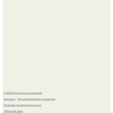
"3 Мечты юности и громкий финал": как Арнольд
шварценеггер женился на племяннице Кеннеди.
Расплата за характер?
© 2026 Психология отношений
Контакты
Пользовательское соглашение
Политика конфидециальности
Обратная связь