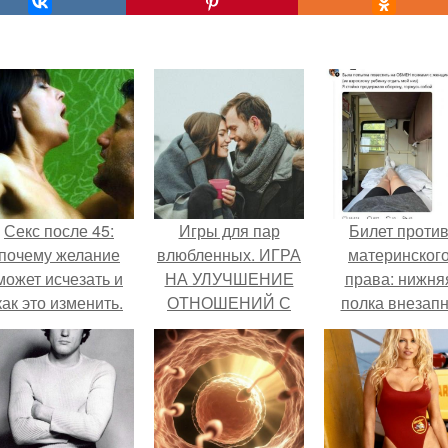
Секс после 45:
Игры для пар
Билет проти
почему желание
влюбленных. ИГРА
материнског
может исчезать и
НА УЛУЧШЕНИЕ
права: нижня
как это изменить.
ОТНОШЕНИЙ С
полка внезап
ЛЮБИМЫМ
нашла законно
владельца.