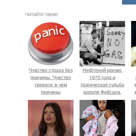
Читайте также
Чувство страха без
Нефтяной кризис
причины. Чувство
1973 года и
тревоги: в чем
трагическая судьба
причины
короля Фейсала.
«беспричинного»
беспокойства и как
их устранить?