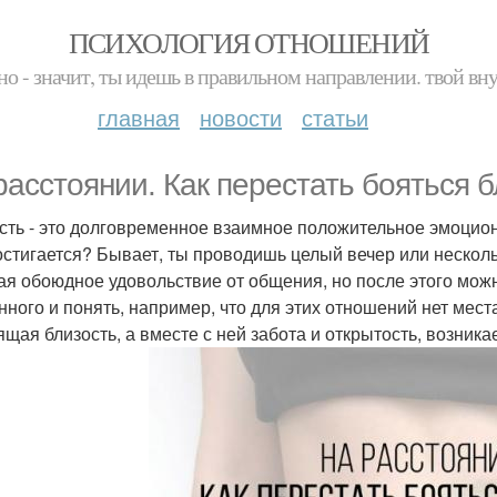
ПСИХОЛОГИЯ ОТНОШЕНИЙ
но - значит, ты идешь в правильном направлении. твой вн
главная
новости
статьи
расстоянии. Как перестать бояться б
сть - это долговременное взаимное положительное эмоцион
остигается? Бывает, ты проводишь целый вечер или несколь
ая обоюдное удовольствие от общения, но после этого можн
нного и понять, например, что для этих отношений нет мес
ящая близость, а вместе с ней забота и открытость, возника