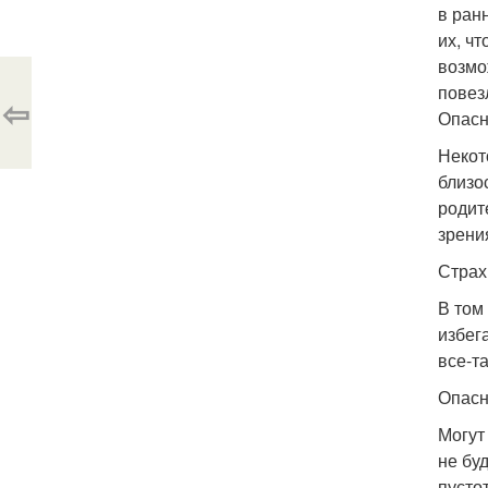
в ран
их, ч
возмо
повез
⇦
Опасн
Некот
близо
родит
зрени
Страх
В том
избег
все-та
Опасн
Могут
не бу
пусто