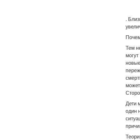
. Бли
увели
Почем
Тем н
могут
новые
переж
смерт
может
Сторо
Дети 
один 
ситуа
причи
Теори