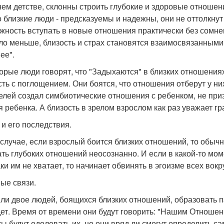
нем детстве, склонны строить глубокие и здоровые отноше
то близкие люди - предсказуемы и надежны, они не оттолкнут
жность вступать в новые отношения практически без сомнен
ло меньше, близость и страх становятся взаимосвязанными.
ее".
орые люди говорят, что "Задыхаются" в близких отношениях
сть с поглощением. Они боятся, что отношения отберут у ни
елей создал симбиотические отношения с ребенком, не при
я ребенка. А близость в зрелом взрослом как раз уважает 
 и его последствия.
 случае, если взрослый боится близких отношений, то обычн
ать глубоких отношений неосознанно. И если в какой-то моме
ки им не хватает, то начинает обвинять в эгоизме всех вокр
ые связи.
 ли двое людей, боящихся близких отношений, образовать 
дет. Время от времени они будут говорить: "Нашим Отношен
ты будут одолевать их, но они вряд ли смогут определить са