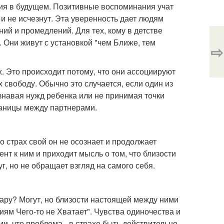
ния в будущем. Позитивные воспоминания учат
 и не исчезнут. Эта уверенность дает людям
ий и промедлений. Для тех, кому в детстве
 Они живут с установкой "чем Ближе, тем
⇨
. Это происходит потому, что они ассоциируют
х свободу. Обычно это случается, если один из
знавая нужд ребенка или не принимая точки
границы между партнерами.
о страх свой он не осознает и продолжает
нт к ним и приходит мысль о том, что близости
уг, но не обращает взгляд на самого себя.
пару? Могут, но близости настоящей между ними
иям Чего-то не Хватает". Чувства одиночества и
ми, что проблема - в страхе быть действительно