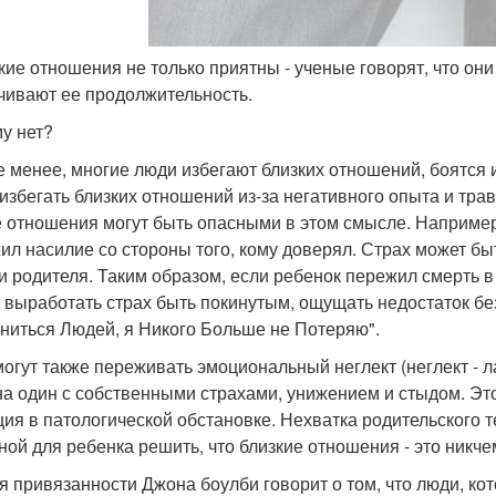
зкие отношения не только приятны - ученые говорят, что он
чивают ее продолжительность.
у нет?
е менее, многие люди избегают близких отношений, боятся 
 избегать близких отношений из-за негативного опыта и тр
 отношения могут быть опасными в этом смысле. Например, 
ил насилие со стороны того, кому доверял. Страх может бы
и родителя. Таким образом, если ребенок пережил смерть в 
 выработать страх быть покинутым, ощущать недостаток без
ниться Людей, я Никого Больше не Потеряю".
могут также переживать эмоциональный неглект (неглект - ла
на один с собственными страхами, унижением и стыдом. Это
ция в патологической обстановке. Нехватка родительского 
ной для ребенка решить, что близкие отношения - это никч
я привязанности Джона боулби говорит о том, что люди, ко