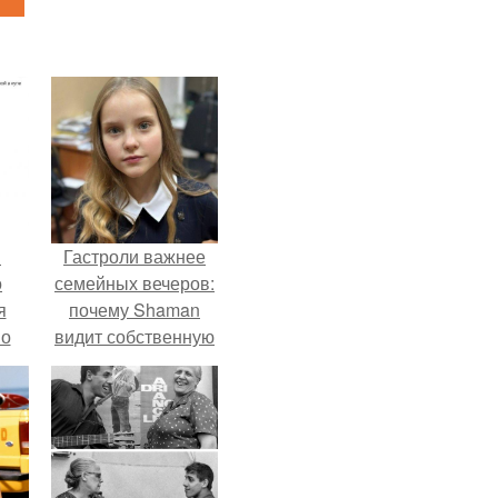
в
Гастроли важнее
о
семейных вечеров:
я
почему Shaman
но
видит собственную
го
дочь чаще на
экране, чем
вживую.