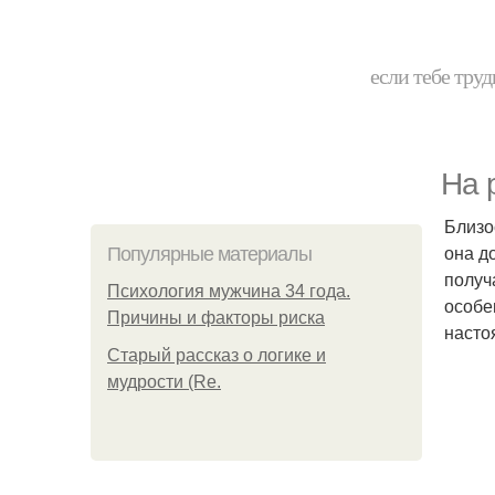
если тебе труд
На 
Близо
она д
Популярные материалы
получ
Психология мужчина 34 года.
особе
Причины и факторы риска
насто
Старый рассказ о логике и
мудрости (Re.