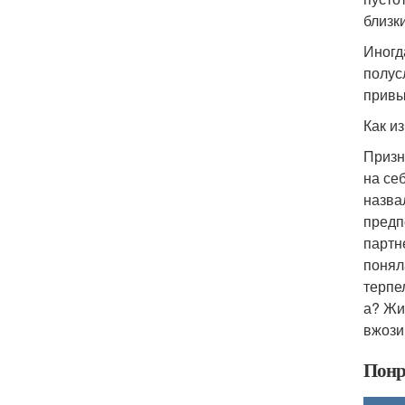
близк
Иногд
полус
привы
Как и
Призн
на се
назва
предп
партн
понял
терпе
а? Жи
вжози
Понр