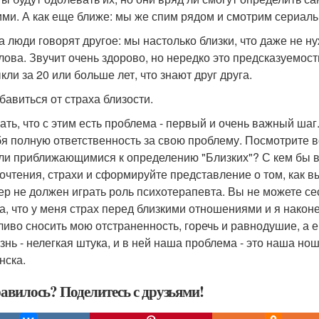
ими. А как еще ближе: мы же спим рядом и смотрим сериалы 
а люди говорят другое: мы настолько близки, что даже не ну
лова. Звучит очень здорово, но нередко это предсказуемост
кли за 20 или больше лет, что знают друг друга.
збавиться от страха близости.
ать, что с этим есть проблема - первый и очень важный шаг.
бя полную ответственность за свою проблему. Посмотрите 
ли приближающимися к определению "Близких"? С кем бы в
очтения, страхи и сформируйте представление о том, как 
ер не должен играть роль психотерапевта. Вы не можете сес
а, что у меня страх перед близкими отношениями и я након
ливо сносить мою отстраненность, горечь и равнодушие, а 
знь - нелегкая штука, и в ней наша проблема - это наша но
нска.
авилось? Поделитесь с друзьями!