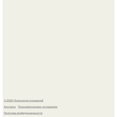
В Сети раскритиковали изменившуюся до
неузнаваемости Марину зудину.
Напоминалка: привычка замечать хорошее даже в
самые серые дни - это не очередная сказка из книг по
саморазвитию.
© 2026 Психология отношений
Контакты
Пользовательское соглашение
Политика конфидециальности