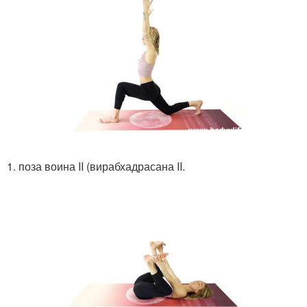
1. поза воина II (вирабхадрасана II.