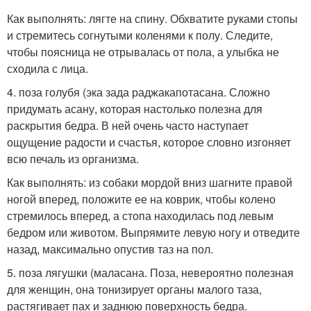
Как выполнять: лягте на спину. Обхватите руками стопы
и стремитесь согнутыми коленями к полу. Следите,
чтобы поясница не отрывалась от пола, а улыбка не
сходила с лица.
4. поза голубя (эка зада раджакапотасана. Сложно
придумать асану, которая настолько полезна для
раскрытия бедра. В ней очень часто наступает
ощущение радости и счастья, которое словно изгоняет
всю печаль из организма.
Как выполнять: из собаки мордой вниз шагните правой
ногой вперед, положите ее на коврик, чтобы колено
стремилось вперед, а стопа находилась под левым
бедром или животом. Выпрямите левую ногу и отведите
назад, максимально опустив таз на пол.
5. поза лягушки (маласана. Поза, невероятно полезная
для женщин, она тонизирует органы малого таза,
растягивает пах и заднюю поверхность бедра.