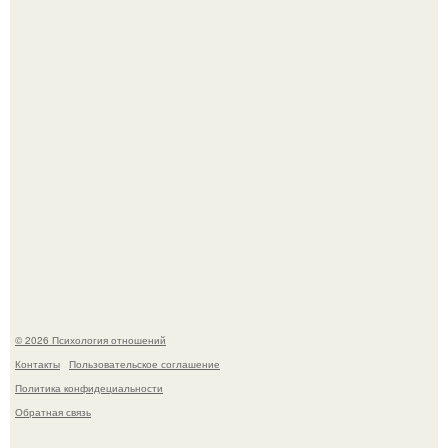
Легенда тяжелой атлетики: феноменальные рекорды
Леонида Тараненко.
Отсутствие регулярного секса для женского здоровья
опасно.
© 2026 Психология отношений
Контакты
Пользовательское соглашение
Политика конфидециальности
Обратная связь