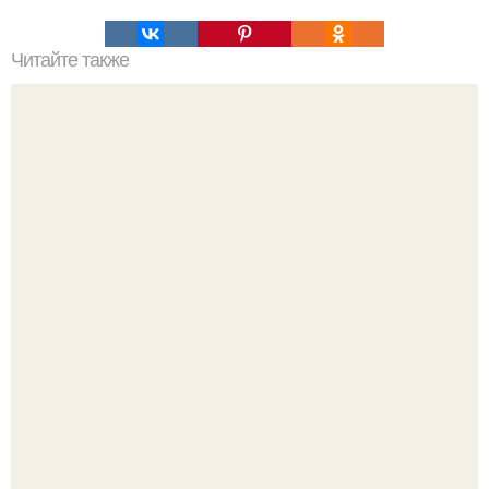
Читайте также
Игры для влюбленных пар дома.
Девушка решила провести необычный эксперимент и на