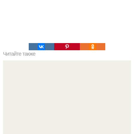
Читайте также
Топ 10 лучших игр на Троих дома без компьютера. 20
самых интересных игр для компании