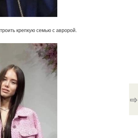
строить крепкую семью с авророй.
⇨