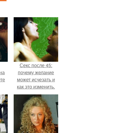
Секс после 45:
на
почему желание
ете
может исчезать и
как это изменить.