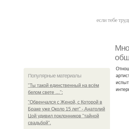
если тебе труд
Мно
общ
Отнош
артис
Популярные материалы
испыт
"Ты такой единственный на всём
интер
белом свете …":
"Обвенчался с Женой, с Которой в
Браке уже Около 15 лет" - Анатолий
Цой удивил поклонников "тайной
свадьбой".