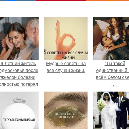
66-Летний житель
Мудрые советы на
"Ты такой
одмосковья после
все случаи жизни.
единственный 
тяжёлой болезни
всём белом св
олностью потерял
…":
потенцию, но
решил
восстановить
интимную жизнь с
олодой супругой,
пишут СМИ.