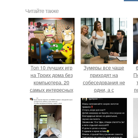
Читайте также
Топ 10 лучших игр
Зумеры все чаще
на Троих дома без
приходят на
П
компьютера. 20
собеседования не
самых интересных
одни, а с
п
игр для компании
родителями,
жалуются эйчары.
м