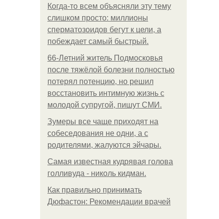
Когда-то всем объясняли эту тему
слишком просто: миллионы
сперматозоидов бегут к цели, а
побеждает самый быстрый.
66-Летний житель Подмосковья
после тяжёлой болезни полностью
потерял потенцию, но решил
восстановить интимную жизнь с
молодой супругой, пишут СМИ.
Зумеры все чаще приходят на
собеседования не одни, а с
родителями, жалуются эйчары.
Самая известная кудрявая голова
голливуда - николь кидман.
Как правильно принимать
Дюфастон: Рекомендации врачей