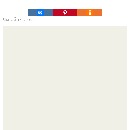
Читайте также
Мудрые советы на все случаи жизни.
Женщина, что знала настоящего Фредди.