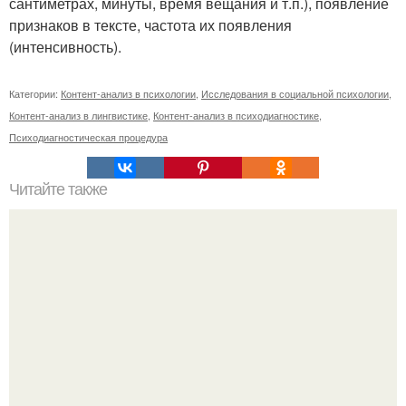
сантиметрах, минуты, время вещания и т.п.), появление
признаков в тексте, частота их появления
(интенсивность).
Категории:
Контент-анализ в психологии
,
Исследования в социальной психологии
,
Контент-анализ в лингвистике
,
Контент-анализ в психодиагностике
,
Психодиагностическая процедура
Читайте также
Как выбрать мужа или жену: 3 основных признака.