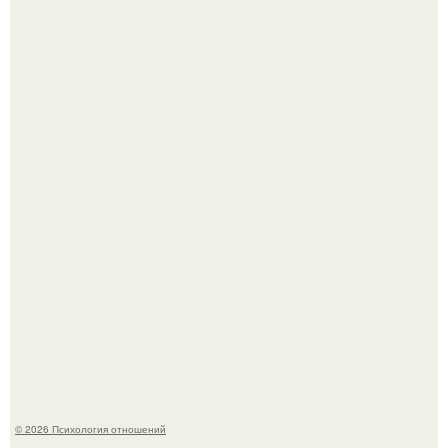
Из качков - в кутюр.
После расставания парень пришёл к девушке домой и
потребовал вернуть всё, что когда-либо ей дарил.
© 2026 Психология отношений