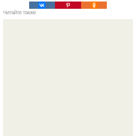
Читайте также
Вы одиноки, потому что дуры: причины женского
одиночества по мнению мужчин.
"Он Заботливый Отец и Надёжный муж - мы Вместе уже