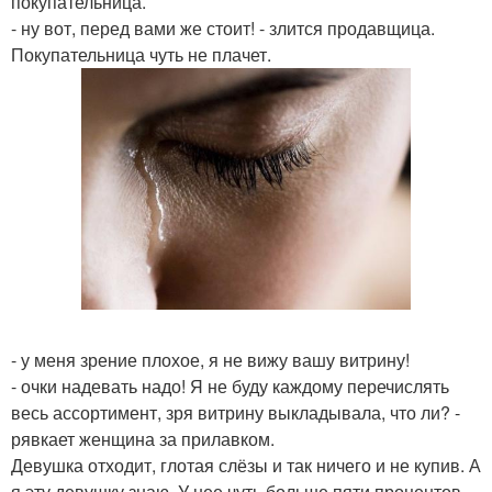
покупательница.
- ну вот, перед вами же стоит! - злится продавщица.
Покупательница чуть не плачет.
- у меня зрение плохое, я не вижу вашу витрину!
- очки надевать надо! Я не буду каждому перечислять
весь ассортимент, зря витрину выкладывала, что ли? -
рявкает женщина за прилавком.
Девушка отходит, глотая слёзы и так ничего и не купив. А
я эту девушку знаю. У нее чуть больше пяти процентов