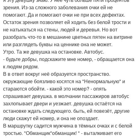
зрения. Из-за сложного заболевания очки ей не
помогают. Да и помогают очки не при всех дефектах.
Остаток зрения позволяет ей ходить без белой трости и
не натыкаться на стены, людей и деревья. Но вот
разобрать что-то в мешанине цветных пятен на витрине
или разглядеть буквы на ценнике она не может.
Утро. Та же девушка на остановке. Автобус.
- будьте добры, подскажите мне номер, - обращается она
к людям рядом.
В в ответ вокруг неё образуется пространство.
окружающие боязливо косятся на "Ненормальную" и
стараются обойти. - какой это номер? - опять
спрашивает девушка. в молчании пассажиров автобус
захлопывает двери и уезжает. девушка остаётся на
остановке ждать следующего. быть, ей повезёт, другие
люди скажут ей номер, и она не опоздает.
В маршрутку садится мужчина в тёмных очках и с белой
тростью. "Обманщик"обманщик! " - выталкивает его