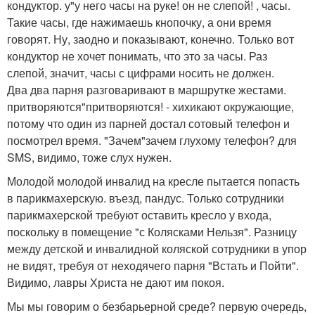
кондуктор. у"у него часы на руке! он не слепой! , часы.
Такие часы, где нажимаешь кнопочку, а они время
говорят. Ну, заодно и показывают, конечно. Только вот
кондуктор не хочет понимать, что это за часы. Раз
слепой, значит, часы с цифрами носить не должен.
Два два парня разговаривают в маршрутке жестами.
притворяются"притворяются! - хихикают окружающие,
потому что один из парней достал сотовый телефон и
посмотрел время. "Зачем"зачем глухому телефон? для
SMS, видимо, тоже слух нужен.
Молодой молодой инвалид на кресле пытается попасть
в парикмахерскую. въезд, пандус. Только сотрудники
парикмахерской требуют оставить кресло у входа,
поскольку в помещение "с Колясками Нельзя". Разницу
между детской и инвалидной коляской сотрудники в упор
не видят, требуя от неходячего парня "Встать и Пойти".
Видимо, лавры Христа не дают им покоя.
Мы мы говорим о безбарьерной среде? первую очередь,