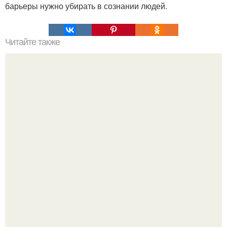
барьеры нужно убирать в сознании людей.
Читайте также
Злые люди бедной кошке не дают украсть сосиски. Точка
невозврата. Бедные люди - злые люди.