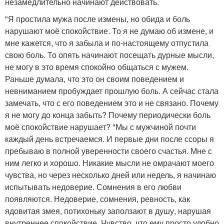
незамедлительно начинают действовать.
"Я простила мужа после измены, но обида и боль
нарушают моё спокойствие. То я не думаю об измене, и
мне кажется, что я забыла и по-настоящему отпустила
свою боль. То опять начинают посещать дурные мысли,
не могу в это время спокойно общаться с мужем.
Раньше думала, что это он своим поведением и
невниманием пробуждает прошлую боль. А сейчас стала
замечать, что с его поведением это и не связано. Почему
я не могу до конца забыть? Почему периодически боль
моё спокойствие нарушает? "Мы с мужчиной почти
каждый день встречаемся. И первые дни после ссоры я
пребываю в полной уверенности своего счастья. Мне с
ним легко и хорошо. Никакие мысли не омрачают моего
чувства, но через несколько дней или недель, я начинаю
испытывать недоверие. Сомнения в его любви
появляются. Недоверие, сомнения, ревность, как
ядовитая змея, потихоньку заползают в душу, нарушая
внутреннее спокойствие. Чувство, что ему просто удобно