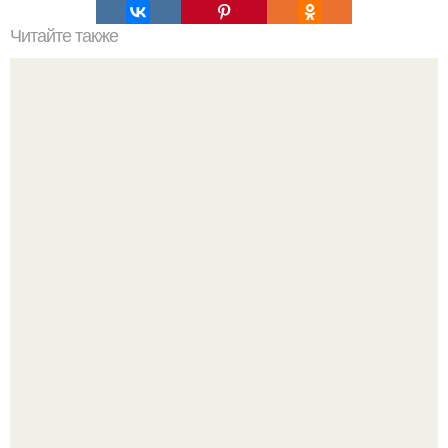
Читайте также
Великолепная женщина. 10 тайн великолепной
женщины.
Ариана гранде продолжает тревожить фанатов