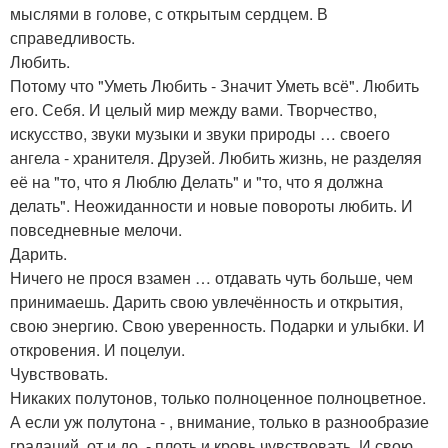
мыслями в голове, с открытым сердцем. В
справедливость.
Любить.
Потому что "Уметь Любить - Значит Уметь всё". Любить
его. Себя. И целый мир между вами. Творчество,
искусство, звуки музыки и звуки природы … своего
ангела - хранителя. Друзей. Любить жизнь, не разделяя
её на "то, что я Люблю Делать" и "то, что я должна
делать". Неожиданности и новые повороты любить. И
повседневные мелочи.
Дарить.
Ничего не прося взамен … отдавать чуть больше, чем
принимаешь. Дарить свою увлечённость и открытия,
свою энергию. Свою уверенность. Подарки и улыбки. И
откровения. И поцелуи.
Чувствовать.
Никаких полутонов, только полноценное полноцветное.
А если уж полутона - , внимание, только в разнообразие
градаций, от и до. - плоть и кровь чувствовать. И свою