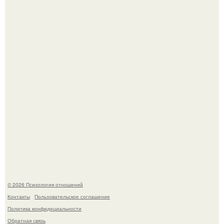
полностью потерял потенцию, но решил восстановить
интимную жизнь с молодой супругой, пишут СМИ.
Когда-то всем объясняли эту тему слишком просто:
миллионы сперматозоидов бегут к цели, а побеждает
самый быстрый.
© 2026 Психология отношений
Контакты
Пользовательское соглашение
Политика конфидециальности
Обратная связь