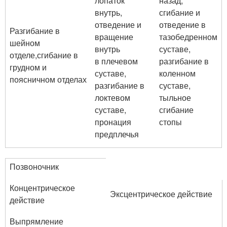
лопаток
назад,
внутрь,
сгибание и
отведение и
отведение в
Разгибание в
вращение
тазобедренном
шейном
внутрь
суставе,
отделе,сгибание в
в плечевом
разгибание в
грудном и
суставе,
коленном
поясничном отделах
разгибание в
суставе,
локтевом
тыльное
суставе,
сгибание
пронация
стопы
предплечья
Позвоночник
Концентрическое
Эксцентрическое действие
действие
Выпрямление