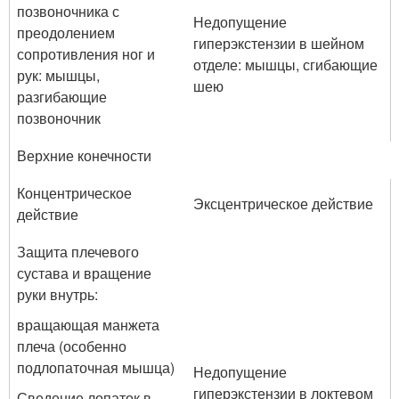
позвоночника с
Недопущение
преодолением
гиперэкстензии в шейном
сопротивления ног и
отделе: мышцы, сгибающие
рук: мышцы,
шею
разгибающие
позвоночник
Верхние конечности
Концентрическое
Эксцентрическое действие
действие
Защита плечевого
сустава и вращение
руки внутрь:
вращающая манжета
плеча (особенно
подлопаточная мышца)
Недопущение
гиперэкстензии в локтевом
Сведение лопаток в