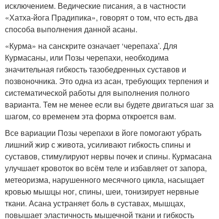
исключением. Ведические писания, а в частности
«Хатха-йога Прадипика», говорят о том, что есть два
способа выполнения данной асаны.
«Курма» на санскрите означает ‘черепаха’. Для
Курмасаны, или Позы черепахи, необходима
значительная гибкость тазобедренных суставов и
позвоночника. Это одна из асан, требующих терпения и
систематической работы для выполнения полного
варианта. Тем не менее если вы будете двигаться шаг за
шагом, со временем эта форма откроется вам.
Все вариации Позы черепахи в йоге помогают убрать
лишний жир с живота, усиливают гибкость спины и
суставов, стимулируют нервы почек и спины. Курмасана
улучшает кровоток во всём теле и избавляет от запора,
метеоризма, нарушенного месячного цикла, насыщает
кровью мышцы ног, спины, шеи, тонизирует нервные
ткани. Асана устраняет боль в суставах, мышцах,
повышает эластичность мышечной ткани и гибкость