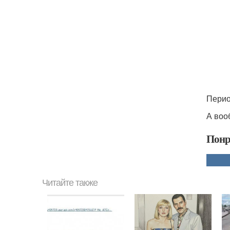
Перио
А воо
Понр
Читайте также