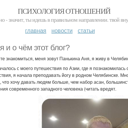
ПСИХОЛОГИЯ ОТНОШЕНИЙ
но - значит, ты идешь в правильном направлении. твой вн
главная
новости
статьи
я и о чём этот блог?
те знакомиться, меня зовут Панькина Аня, я живу в Челяби
ачалось с моего путешествия по Азии, где я познакомилась 
ствия, я начала преподавать йогу в родном Челябинске. Мн
у, что хочу давать людям больше, чем набор асан, большинс
ния современного западного человека (читать вредят.