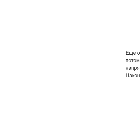
Еще о
потом
напря
Наконе