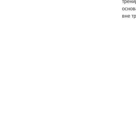
трени
основ
вне т