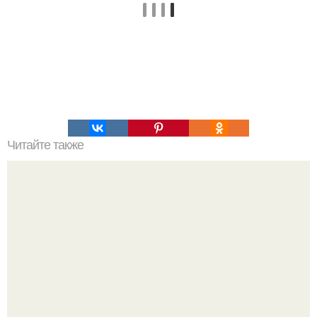
Читайте также
ТОП 100 обязательных к прочтению книг. Топ - 100 книг,
которые нужно прочитать, чтобы понимать себя и других.