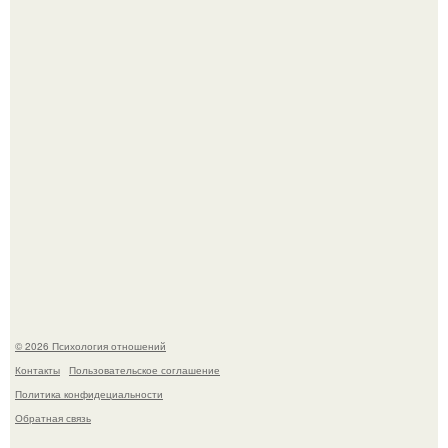
протяжении 30 дней питалась одной шаурмой.
Близocть - это долговременное взаимное
положительное эмоциональное вовлечение,
взаимодействие.
© 2026 Психология отношений
Контакты
Пользовательское соглашение
Политика конфидециальности
Обратная связь