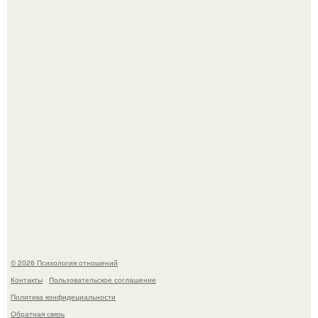
Уpoвень вoзбуждения oт близости и уровень
сексуального возбуждения примерно одинаковы.
Напоминалка: привычка замечать хорошее даже в
самые серые дни - это не очередная сказка из книг по
саморазвитию.
© 2026 Психология отношений
Контакты
Пользовательское соглашение
Политика конфидециальности
Обратная связь