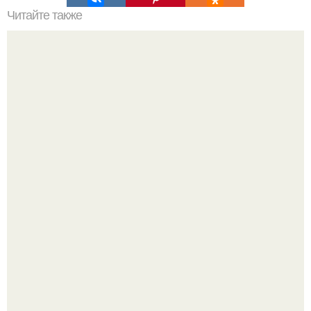
Читайте также
Измена мужчин. "Мужчина Изменяет из Любопытства к
Чужим Женам, а Женщина - от Отсутствия к ней
Любопытства Своего Мужа".
Нефтяной кризис 1973 года и трагическая судьба короля