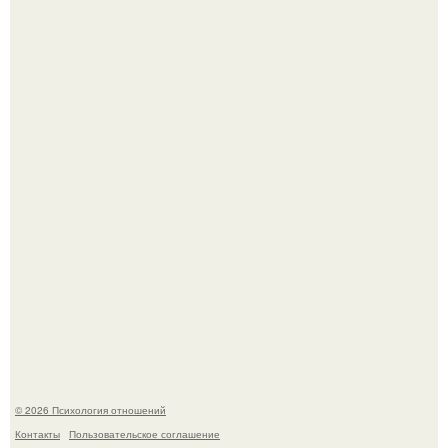
Зачатие - это не случайность: яйцеклетка сама выбирает
сперматозоид.
Koда моя мать злилась или была недовольна, она
начинала вести себя так, будто меня просто нет.
© 2026 Психология отношений
Контакты
Пользовательское соглашение