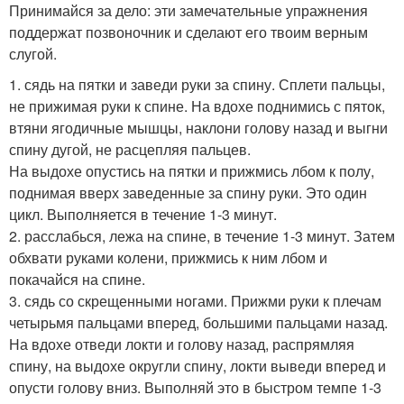
Принимайся за дело: эти замечательные упражнения
поддержат позвоночник и сделают его твоим верным
слугой.
1. сядь на пятки и заведи руки за спину. Сплети пальцы,
не прижимая руки к спине. На вдохе поднимись с пяток,
втяни ягодичные мышцы, наклони голову назад и выгни
спину дугой, не расцепляя пальцев.
На выдохе опустись на пятки и прижмись лбом к полу,
поднимая вверх заведенные за спину руки. Это один
цикл. Выполняется в течение 1-3 минут.
2. расслабься, лежа на спине, в течение 1-3 минут. Затем
обхвати руками колени, прижмись к ним лбом и
покачайся на спине.
3. сядь со скрещенными ногами. Прижми руки к плечам
четырьмя пальцами вперед, большими пальцами назад.
На вдохе отведи локти и голову назад, распрямляя
спину, на выдохе округли спину, локти выведи вперед и
опусти голову вниз. Выполняй это в быстром темпе 1-3