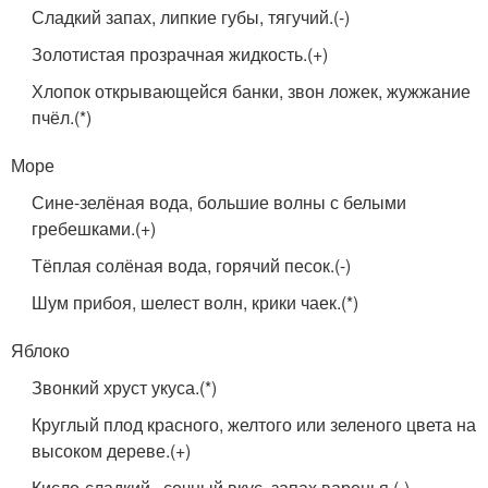
Сладкий запах, липкие губы, тягучий.(-)
Золотистая прозрачная жидкость.(+)
Хлопок открывающейся банки, звон ложек, жужжание
пчёл.(*)
Море
Сине-зелёная вода, большие волны с белыми
гребешками.(+)
Тёплая солёная вода, горячий песок.(-)
Шум прибоя, шелест волн, крики чаек.(*)
Яблоко
Звонкий хруст укуса.(*)
Круглый плод красного, желтого или зеленого цвета на
высоком дереве.(+)
Кисло-сладкий , сочный вкус, запах варенья.(-)