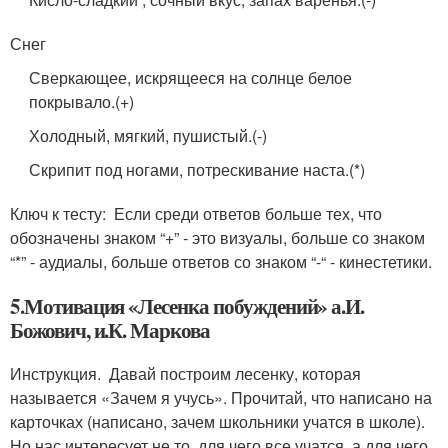
Снег
Сверкающее, искрящееся на солнце белое
покрывало.(+)
Холодный, мягкий, пушистый.(-)
Скрипит под ногами, потрескивание наста.(*)
Ключ к тесту: Если среди ответов больше тех, что
обозначены знаком “+” - это визуалы, больше со знаком
“*” - аудиалы, больше ответов со знаком “-“ - кинестетики.
5.Мотивация «Лесенка побуждений» а.И.
Божович, и.К. Маркова
Инструкция. Давай построим лесенку, которая
называется «Зачем я учусь». Прочитай, что написано на
карточках (написано, зачем школьники учатся в школе).
Но нас интересует не то, для чего все учатся, а для чего