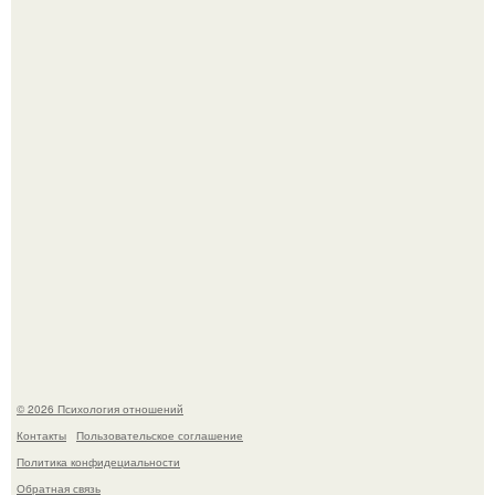
66-Летний житель Подмосковья после тяжёлой болезни
полностью потерял потенцию, но решил восстановить
интимную жизнь с молодой супругой, пишут СМИ.
Самая известная кудрявая голова голливуда - николь
кидман.
© 2026 Психология отношений
Контакты
Пользовательское соглашение
Политика конфидециальности
Обратная связь