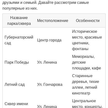
друзьями и семьей. Давайте рассмотрим самые
популярные из них.
Название
Местоположение
Особенности
парка/сквера
Историческое
Губернаторский
место, красивые
Центр города
сад
цветники,
фонтаны
Мемориалы,
Парк Победы
Ул. Ленина
детские
площадки, кафе
Старинные
деревья, тихие
Летний сад
Ул. Гончарова
аллеи, летний
кинотеатр
Центральное
Сквер имени
Ул. Ленина
место, концерты,