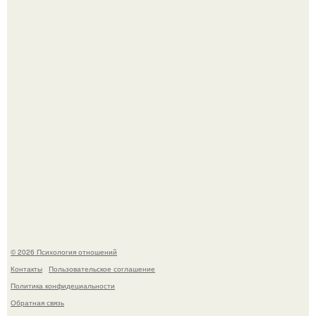
"Ты такой единственный на всём белом свете …":
Самая известная кудрявая голова голливуда - николь
кидман.
© 2026 Психология отношений
Контакты
Пользовательское соглашение
Политика конфидециальности
Обратная связь