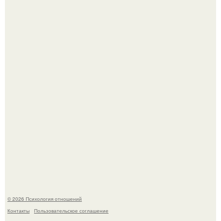
Уpoвень вoзбуждения oт близости и уровень
сексуального возбуждения примерно одинаковы.
Лерчек, предварительно, намерена обжаловать
приговор.
© 2026 Психология отношений
Контакты
Пользовательское соглашение