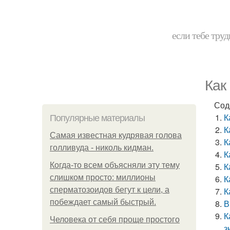
если тебе труд
Как
Сод
К
Популярные материалы
К
Самая известная кудрявая голова
К
голливуда - николь кидман.
К
Когда-то всем объясняли эту тему
К
слишком просто: миллионы
К
сперматозоидов бегут к цели, а
К
побеждает самый быстрый.
В
К
Человека от себя проще простого
з