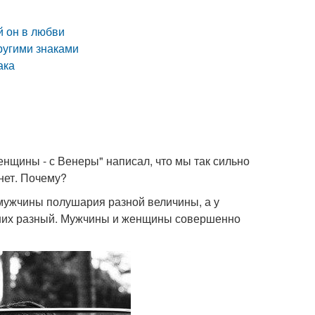
й он в любви
другими знаками
ака
нщины - с Венеры" написал, что мы так сильно
нет. Почему?
мужчины полушария разной величины, а у
 них разный. Мужчины и женщины совершенно