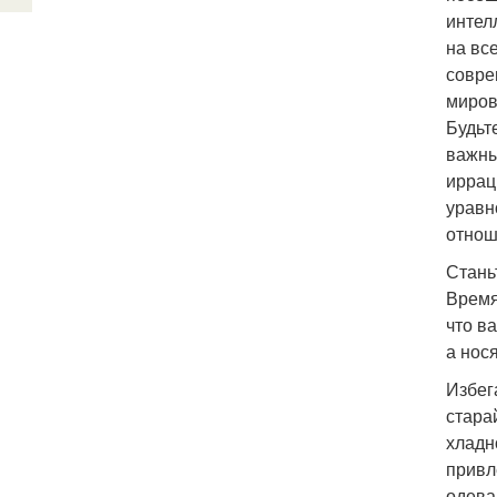
интел
на вс
совре
миров
Будьт
важны
иррац
уравн
отнош
Стань
Время
что в
а нос
Избег
стара
хладн
привл
одева