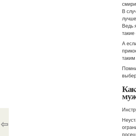
смири
В слу
лучше 
Ведь я
такие
А есл
прико
таким
Помни
выбер
Как
муж
Инстр
Неуст
⇦
огран
посещ