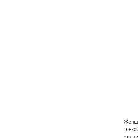
Женщи
тонко
что н