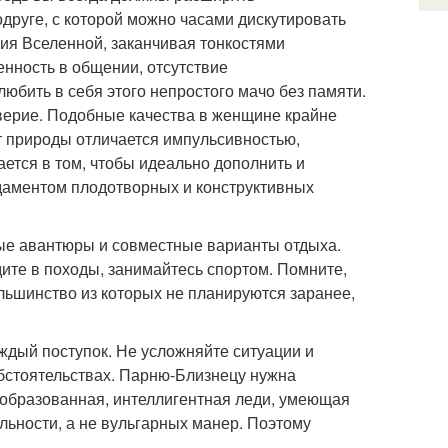
друге, с которой можно часами дискутировать
ия Вселенной, заканчивая тонкостями
енность в общении, отсутствие
юбить в себя этого непростого мачо без памяти.
верие. Подобные качества в женщине крайне
от природы отличается импульсивностью,
ется в том, чтобы идеально дополнить и
даментом плодотворных и конструктивных
ые авантюры и совместные варианты отдыха.
ите в походы, занимайтесь спортом. Помните,
льшинство из которых не планируются заранее,
ждый поступок. Не усложняйте ситуации и
обстоятельствах. Парню-Близнецу нужна
- образованная, интеллигентная леди, умеющая
льности, а не вульгарных манер. Поэтому