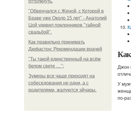
оттолкнуть.
"Обвенчался с Женой, с Которой в
Браке уже Около 15 лет" - Анатолий
Цой удивил поклонников "тайной
К
свадьбой".
Как правильно принимать
Дюфастон: Рекомендации врачей
Как
"Ты такой единственный на всём
белом свете …":
Джон 
отлич
Зумеры все чаще приходят на
собеседования не одни, а с
У муж
родителями, жалуются эйчары.
женщи
по-ра