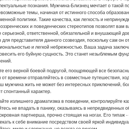
лектуальные познания. Мужчина-Близнец мечтает о такой по
евозможные темы, начиная от истинного способа образован
менной политики. Такие качества, как легкость и непринужд
оззренческих и поведенческих стереотипов позволят вам вл
е серьезной, ответственной, обязательной и внушающей до
 для представителя данного созвездия, поскольку сам он 
иональностью и легкой небрежностью. Ваша задача заключа
овесить его буйную сущность. Это станет незыблемым фун
ений.
те его верной боевой подругой, поощряющей все безопасн
 от времени отправляйтесь в совместные путешествия, ход
аш мужчина жить не может без интересных приключений, бо
ят спонтанный характер.
айте излишнего драматизма в поведении, контролируйте ка
йтесь не впадать в панику, оказываясь в непредвиденных 
окровная партнерша, прочно стоящая на ногах. Его типаж 
екать к себе внимание посредством своей яркой индивидуа
йтесь мило и сдержанно, но всегда со вкусом.