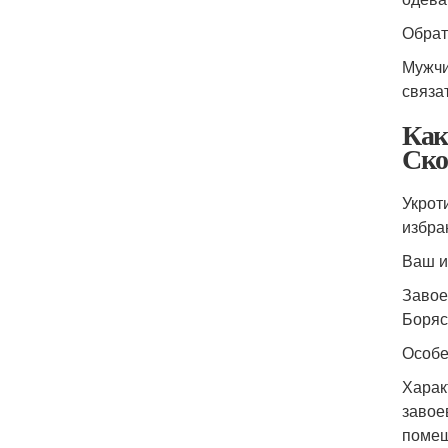
Обрат
Мужчи
связа
Как
Ско
Укрот
избра
Ваш и
Завое
Боряс
Особе
Харак
завое
помеш