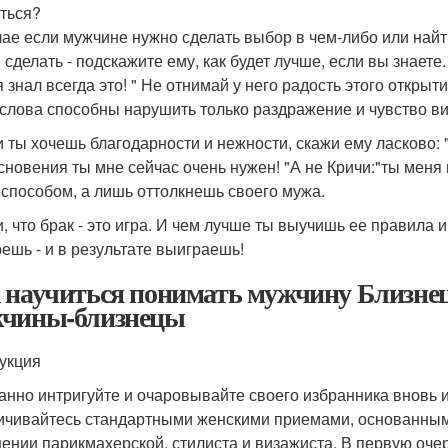
ться?
чае если мужчине нужно сделать выбор в чем-либо или найти
сделать - подскажите ему, как будет лучше, если вы знаете. 
 знал всегда это! " Не отнимай у него радость этого открыти
 слова способны нарушить только раздражение и чувство в
и ты хочешь благодарности и нежности, скажи ему ласково: 
сновения ты мне сейчас очень нужен! "А не Кричи:"ты меня
 способом, а лишь оттолкнешь своего мужа.
, что брак - это игра. И чем лучше ты выучишь ее правила 
ешь - и в результате выиграешь!
 научиться понимать мужчину Близнец
чины-близнецы
укция
анно интригуйте и очаровывайте своего избранника вновь и
ичивайтесь стандартными женскими приемами, основанными
ении парикмахерской, стилиста и визажиста. В первую оче