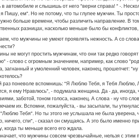
 в автомобиле и слышишь от него "верни справа! " -. Неск
 я Пишу, ем". Но не потому, что ты глупее мужчин. Ты прост
нужно больше времени, чтобы различить направление. В том
твенных разницах, насколько меньше было бы конфликтов,
аем, что мужчины не умеют проявлять нежность. А со слов
нести?
ны не могут простить мужчинам, что они так редко говорят
ю" - слово с огромным значением, например, как слово "род
а, загнанный и умоленний человек, наконец, прошепчет: "ну
 хотелось?
й раз поневоле вспомнишь: "Я Люблю Тебя, я Тебя Люблю, Л
тся, я ему Нравлюсь", - подумала женщина. Да - да, иногда, 
виями, заботой, тоном голоса, наконец. А слова - ну что с
мечаем их. Вспомни, пожалуйста, - вы засыпали, ты уткнулас
 "Люблю Тебя". Но ты этого не услышала не была уверена, ч
о, ничего, спи", - сказал он смущаясь. А это было именно п
у, когда ты меньше всего его ждала.
значает, что мужчины совсем чрезвычайные, нельзя с этим п