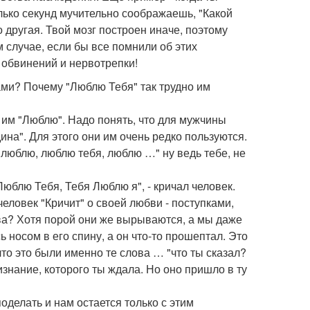
олько секунд мучительно соображаешь, "Какой
о другая. Твой мозг построен иначе, поэтому
 случае, если бы все помнили об этих
 обвинений и нервотрепки!
ами? Почему "Люблю Тебя" так трудно им
 им "Люблю". Надо понять, что для мужчины
ина". Для этого они им очень редко пользуются.
 люблю, люблю тебя, люблю …" ну ведь тебе, не
юблю Тебя, Тебя Люблю я", - кричал человек.
человек "Кричит" о своей любви - поступками,
лова? Хотя порой они же вырываются, а мы даже
ь носом в его спину, а он что-то прошептал. Это
то это были именно те слова … "что ты сказал?
ризнание, которого ты ждала. Но оно пришло в ту
оделать и нам остается только с этим