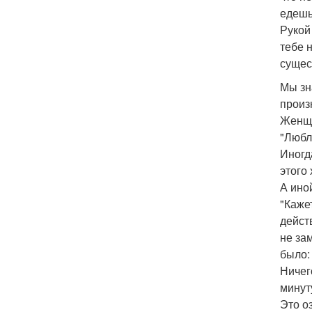
едешь
Рукой
тебе 
сущес
Мы зн
произ
Женщи
"Любл
Иногд
этого
А ино
"Каже
дейст
не за
было:
Ничег
минут
Это о