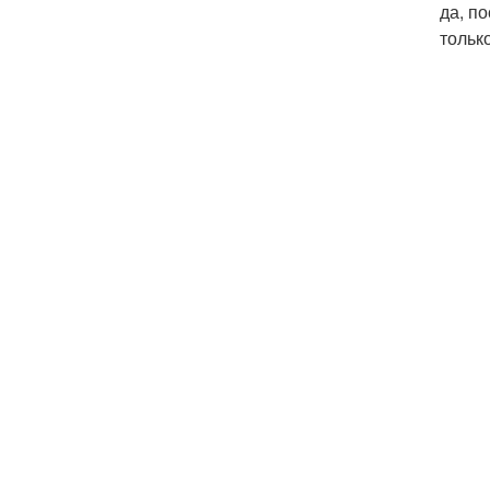
да, п
тольк