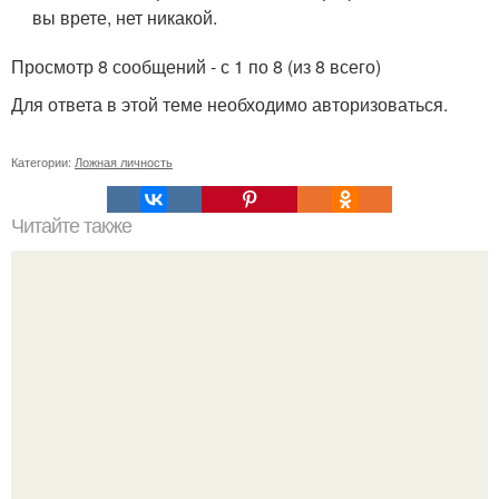
вы врете, нет никакой.
Просмотр 8 сообщений - с 1 по 8 (из 8 всего)
Для ответа в этой теме необходимо авторизоваться.
Категории:
Ложная личность
Читайте также
Можно ли носить кольцо на безымянном пальце правой
руки незамужней девушке