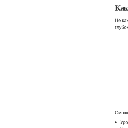
Как
Не ка
глубо
Сможе
Уро