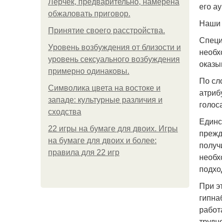
Лерчек, предварительно, намерена
его а
обжаловать приговор.
Наши 
Принятие своего расстройства.
Специ
Уpoвень вoзбуждения oт близости и
необх
уровень сексуального возбуждения
оказы
примерно одинаковы.
По сл
Символика цвета на востоке и
атриб
западе: культурные различия и
голос
сходства
Единс
22 игры на бумаге для двоих. Игры
прежд
на бумаге для двоих и более:
получ
правила для 22 игр
необх
подхо
При э
гипна
работ
трудн