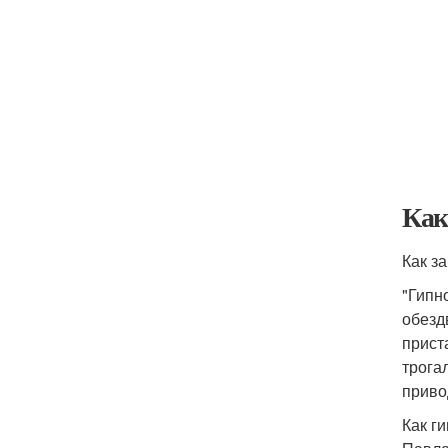
Как
Как з
"Гипн
обезд
прист
трога
приво
Как г