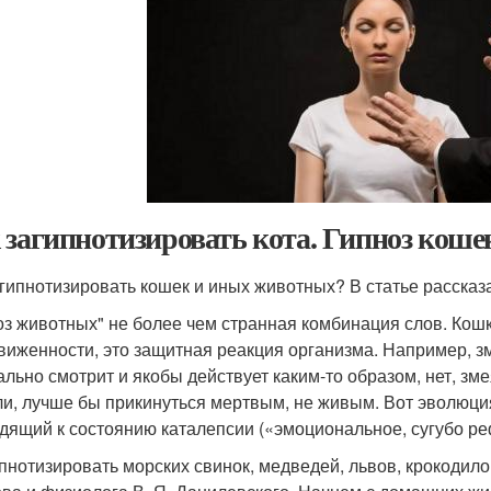
 загипнотизировать кота. Гипноз кош
агипнотизировать кошек и иных животных? В статье расска
оз животных" не более чем странная комбинация слов. Кошк
виженности, это защитная реакция организма. Например, зме
ально смотрит и якобы действует каким-то образом, нет, зме
ли, лучше бы прикинуться мертвым, не живым. Вот эволюц
дящий к состоянию каталепсии («эмоциональное, сугубо р
ипнотизировать морских свинок, медведей, львов, крокодилов