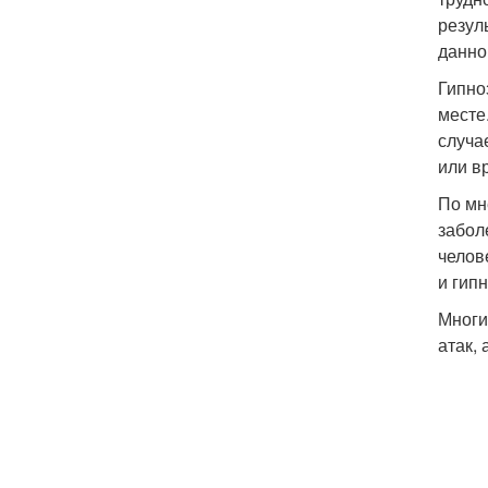
резул
данно
Гипно
месте
случа
или в
По мн
забол
челов
и гипн
Многи
атак,