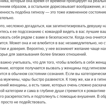
ника, который она время от времени проецирует на реальн
енним образом, а остальное дорисовывает воображение, и
енность подобна гипнозу — это тоже измененное состояни
ательно.
это, несложно догадаться, как загипнотизировать девушку н
итесь к ее подсознанию с командой видеть в вас лучшие ва
вовать себя рядом с вами в безопасности. Когда она очнетс
ится. Может она и не влюбится в вас незамедлительно, но 
тии и доверия. Вероятно, у нее возникнет желание чаще на
орье для завязывания более близких отношений.
 важно учитывать, что для того, чтобы влюбить в себя женщ
яние, которое получается вызвать у женщины под гипнозом,
ится в обычном состоянии сознания. Если вы категорически
а мужчины, чары быстро развеются. К тому же, как и в гипн
ений женщины, а есть такие, которых очень сложно раскача
вой категории и сама в глубине души стремится к романтике
го раскрепостить и подтолкнуть с помощью внушения. В об
 просто не подействовать.