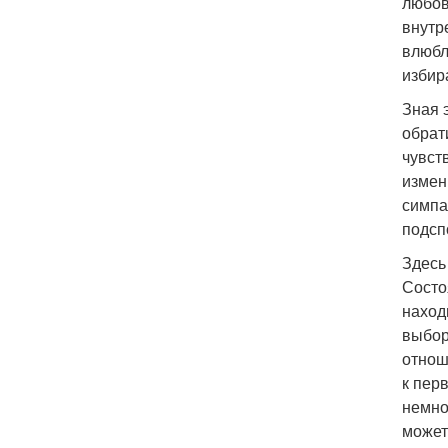
любов
внутр
влюбл
избир
Зная 
обрат
чувст
измен
симпа
подсп
Здесь
Состо
наход
выбор
отнош
к пер
немно
может