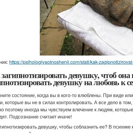
ник:
https://psihologiyaotnoshenij.com/stati/kak-zagipnotizirova
 загипнотизировать девушку, чтоб она
ипнотизировать девушку на любовь к се
ните состояние, когда вы в кого-то влюблены. При виде и
и, которые вы не в силах контролировать. А все дело в том,
о поэтому иногда мы чувствуем влечение к людям, которые
дят. Подсознание считает иначе!
агипнотизировать девушку, чтобы соблазнить ее? В психик