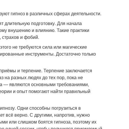
зуют гипноз в различных сферах деятельности.
ят длительную подготовку. Для начала
ому внушению и влиянию. Такие практики
 страхов и фобий.
этого не требуются сила или магические
зированные инструменты. Достаточно только
приёмы и терпение. Терпение заключается
з на разных людях до тех пор, пока не
ноза — являются основными требованиями,
теории и опыт помогают найти правильный
гипнозу. Одни способны погрузиться в
ет всё верно. С другими, напротив, нужно
ыми или слишком боятся гипноза, поэтому их
лее одной сессии, чтобы получился приемлемый