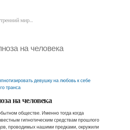
утренний мир...
пноза на человека
гипнотизировать девушку на любовь к себе
го транса
оза на человека
обытном обществе. Именно тогда когда
известным гипнотическим средствам прошлого
дов, проводимых нашими предками, окружили