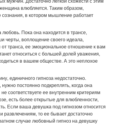
ых мужчин. Достаточно легкой схожести с этим
 женщина влюбляется. Таким образом,
е сознания, в котором мышление работает
а любовь. Пока она находится в трансе,
ши черты, воплощение своего идеала,
я от транса, ее эмоциональное отношение к вам
станет относиться с большей долей уважения,
ходиться в вашем обществе. А это неплохое
ину, единичного гипноза недостаточно.
 нужно постоянно подкреплять, когда она
 не соответствуете ее внутренним критериям
озе, есть более открытые для влюбленности,
ть. Если ваша девушка под гипнозом относится
 и развлечениям, то ее бывает достаточно
ратном случае любовный гипноз на девушку