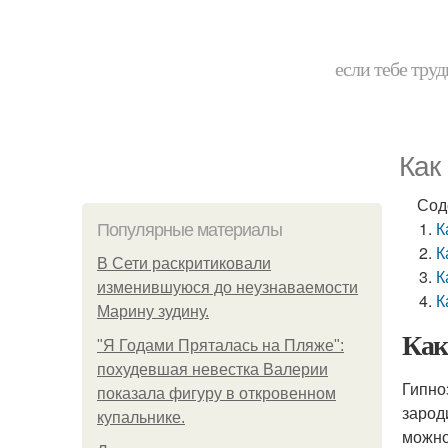
если тебе труд
Как
Сод
К
Популярные материалы
К
В Сети раскритиковали
К
изменившуюся до неузнаваемости
К
Марину зудину.
Как
"Я Годами Пряталась на Пляже":
похудевшая невестка Валерии
Гипно
показала фигуру в откровенном
зарод
купальнике.
можно