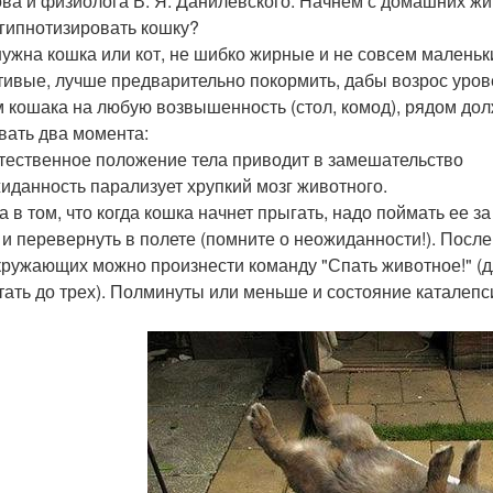
ва и физиолога В. Я. Данилевского. Начнем с домашних жи
агипнотизировать кошку?
нужна кошка или кот, не шибко жирные и не совсем маленьк
тивые, лучше предварительно покормить, дабы возрос уров
 кошака на любую возвышенность (стол, комод), рядом дол
вать два момента:
стественное положение тела приводит в замешательство
жиданность парализует хрупкий мозг животного.
а в том, что когда кошка начнет прыгать, надо поймать ее 
) и перевернуть в полете (помните о неожиданности!). Посл
кружающих можно произнести команду "Спать животное!" (
тать до трех). Полминуты или меньше и состояние каталепс