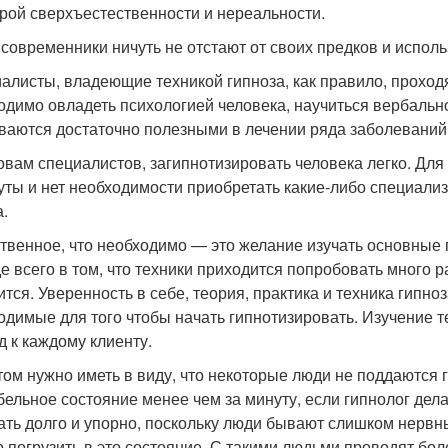
урой сверхъестественности и нереальности.
современники ничуть не отстают от своих предков и исполь
алисты, владеющие техникой гипноза, как правило, проход
одимо овладеть психологией человека, научиться вербальн
ваются достаточно полезными в лечении ряда заболеваний,
овам специалистов, загипнотизировать человека легко. Для 
уты и нет необходимости приобретать какие-либо специали
а.
твенное, что необходимо — это желание изучать основные 
е всего в том, что техники приходится попробовать много ра
ится. Уверенность в себе, теория, практика и техника гип
одимые для того чтобы начать гипнотизировать. Изучение 
д к каждому клиенту.
том нужно иметь в виду, что некоторые люди не поддаются 
бельное состояние менее чем за минуту, если гипнолог дела
ать долго и упорно, поскольку люди бывают слишком нервн
о погрузить в это состояние. С такими людьми проводят бо