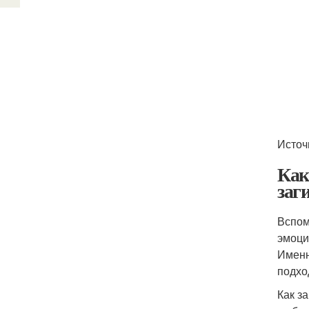
Источ
Как
заг
Вспом
эмоци
Именн
подхо
Как з