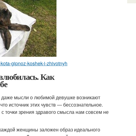
t-kota-gipnoz-koshek-i-zhivotnyh
 влюбилась. Как
бе
ли даже мысли о любимой девушке возникают
 что источник этих чувств — бессознательное.
 с точки зрения здравого смысла нам совсем не
е каждой женщины заложен образ идеального