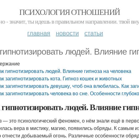
ПСИХОЛОГИЯ ОТНОШЕНИЙ
но - значит, ты идешь в правильном направлении. твой вн
главная
новости
статьи
 гипнотизировать людей. Влияние ги
ержание
ак гипнотизировать людей. Влияние гипноза на человека
ак загипнотизировать кота. Гипноз кошек и животных
ак загипнотизировать девушку, чтоб она влюбилась. Как за
ак загипнотизировать человека во сне. Особенности глубоко
 гипнотизировать людей. Влияние гипн
з — это психологический феномен, о нём знали ещё в перв
илась вера в мистику, магию, появились обряды. К самым 
 отнести добываемый огонь. Различные особенности обря