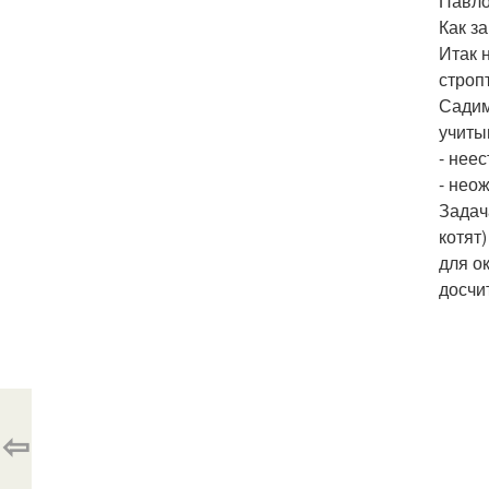
Павло
Как з
Итак 
строп
Садим
учиты
- нее
- нео
Задач
котят
для о
досчи
⇦