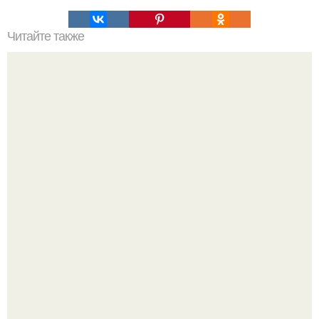
Читайте также
Игры для влюбленных пар на расстоянии. Топ 7 идей
для свидания на расстоянии