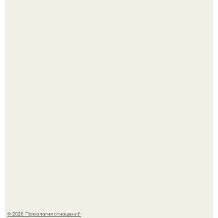
Крестили ребёнка. Общественность снова полезла в
паспорт тимати.
Денежное дерево - рецепты для здоровья.
© 2026 Психология отношений